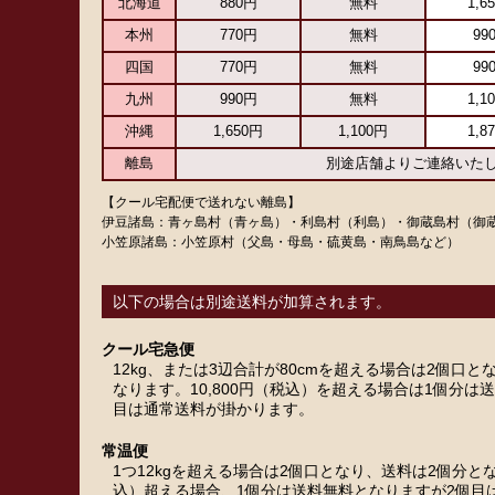
北海道
880円
無料
1,6
本州
770円
無料
99
四国
770円
無料
99
九州
990円
無料
1,1
沖縄
1,650円
1,100円
1,8
離島
別途店舗よりご連絡いた
【クール宅配便で送れない離島】
伊豆諸島：青ヶ島村（青ヶ島）・利島村（利島）・御蔵島村（御
小笠原諸島：小笠原村（父島・母島・硫黄島・南鳥島など）
以下の場合は別途送料が加算されます。
クール宅急便
12kg、または3辺合計が80cmを超える場合は2個口
なります。10,800円（税込）を超える場合は1個分は
目は通常送料が掛かります。
常温便
1つ12kgを超える場合は2個口となり、送料は2個分とな
込）超える場合、1個分は送料無料となりますが2個目