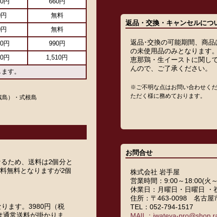
50円
660円
0円
無料
返品・交換・キャンセルにつ
0円
無料
返品･交換の可能期間、商品
00円
990円
の未使用品のみとなります
70円
1,510円
恵那鶏・生イーストに関し
んので、ご了承ください。
します。
※ご不明な点はお問い合わせく
ただく様に務めております。
蔵島）・式根島
お問合せ
となるため、送料は2個分と
送料無料となりますが2個
株式会社 岩手屋
営業時間：9:00～18:00(火
休業日：月曜日・日曜日 ・
住所：〒463-0098 名古
ります。3980円（税
TEL：052-794-1517
は通常送料が掛かりま
MAIL：iwateya-pro@shop.ra