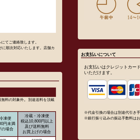
ルにてご連絡致します。
けに順次対応いたします。店舗カ
お支払いについて
お支払いはクレジットカー
いただけます。
。
料無料の対象外
別途送料を頂戴
※代金引換の場合は別途代引き
冷蔵・冷凍便
※銀行振り込みの振込手数料は
冷凍便
税込10,800円以上
800円未満
及び送料無料
げの場合
お買上げの場合