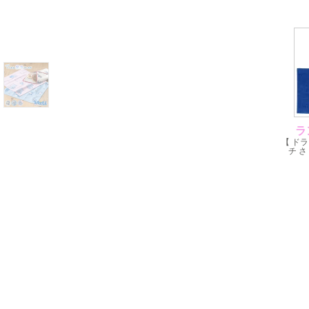
ラ
【 ド
チ さ