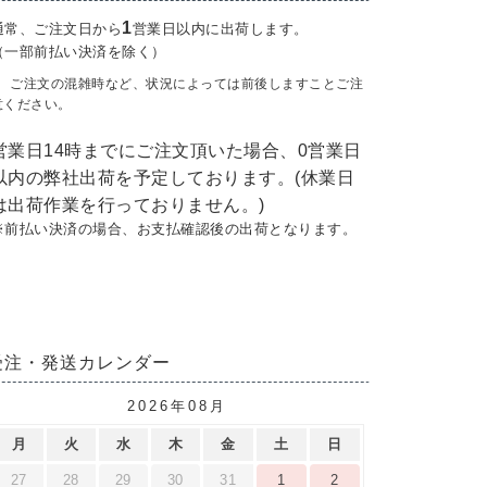
1
通常、ご注文日から
営業日以内に出荷します。
（一部前払い決済を除く）
ご注文の混雑時など、状況によっては前後しますことご注
意ください。
営業日14時までにご注文頂いた場合、0営業日
以内の弊社出荷を予定しております。(休業日
は出荷作業を行っておりません。)
※前払い決済の場合、お支払確認後の出荷となります。
受注・発送カレンダー
2026年08月
月
火
水
木
金
土
日
27
28
29
30
31
1
2