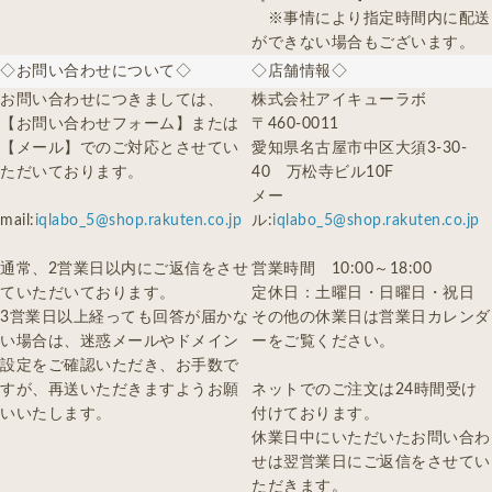
※事情により指定時間内に配送
ができない場合もございます。
◇お問い合わせについて◇
◇店舗情報◇
お問い合わせにつきましては、
株式会社アイキューラボ
【お問い合わせフォーム】または
〒460-0011
【メール】でのご対応とさせてい
愛知県名古屋市中区大須3-30-
ただいております。
40 万松寺ビル10F
メー
mail:
iqlabo_5@shop.rakuten.co.jp
ル:
iqlabo_5@shop.rakuten.co.jp
通常、2営業日以内にご返信をさせ
営業時間 10:00～18:00
ていただいております。
定休日：土曜日・日曜日・祝日
3営業日以上経っても回答が届かな
その他の休業日は営業日カレンダ
い場合は、迷惑メールやドメイン
ーをご覧ください。
設定をご確認いただき、お手数で
すが、再送いただきますようお願
ネットでのご注文は24時間受け
いいたします。
付けております。
休業日中にいただいたお問い合わ
せは翌営業日にご返信をさせてい
ただきます。