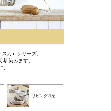
トスカ）シリーズ。
く馴染みます。
に。
納
リビング収納