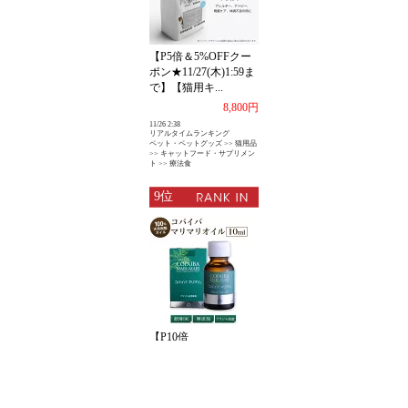
【P5倍＆5%OFFクー
ポン★11/27(木)1:59ま
で】【猫用キ...
8,800円
11/26 2:38
リアルタイムランキング
ペット・ペットグッズ >> 猫用品
>> キャットフード・サプリメン
ト >> 療法食
9位
【P10倍
★11/27(木)1:59まで】
【コパイバ万能オイ
ル】コパ...
3,703円