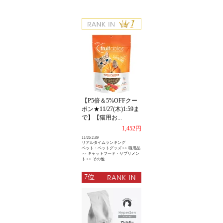
【P5倍＆5%OFFクー
ポン★11/27(木)1:59ま
で】【猫用お...
1,452円
11/26 2:39
リアルタイムランキング
ペット・ペットグッズ >> 猫用品
>> キャットフード・サプリメン
ト >> その他
7位