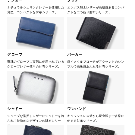
テンダー
ダッチ
ナチュラルシュリンクレザーを使用した
エンボス加工レザーが高級感あるコンパ
薄型・コンパクトな財布シリーズ。
クトな二つ折り財布シリーズ。
グローブ
パーカー
野球のグローブに実際に使用されている
輝くメタルブローチがアクセントのシン
グローブレザー使用の財布シリーズ。
プルで高級感あふれる財布シリーズ。
シャドー
ワンハンド
シャープな型押しレザーにシャドーを施
キャッシュレス派から現金派まで多様に
されて特徴的なデザインの財布シリー
使える財布シリーズ。
ズ。