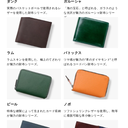
ダンク
ガルーシャ
実際のバスケットボールで使用されるレ
「海の宝石」と呼ばれる、ガラスのよう
ザーを使用した財布シリーズ。
な光沢が魅力のガルーシャ財布シリー
ズ。
ラム
バトックス
ラムスキンを使用した、極上のてざわり
ツヤ感が魅力の"革のダイヤモンド"と呼
が魅力の財布シリーズ。
ばれるコードバン財布シリーズ。
ピール
ノボ
特殊な縫製によって生まれたカード収納
ソフトシュリンクレザーを使用し、鞄等
が魅力の財布シリーズ。
に着脱可能な革小物シリーズ。