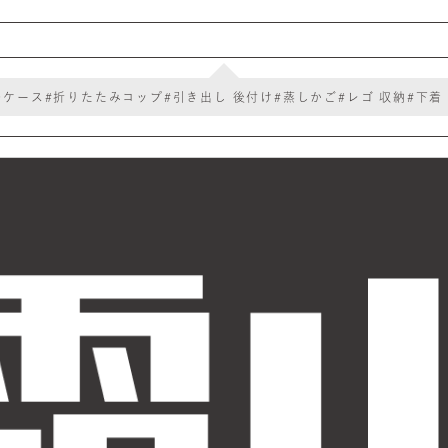
ルケース
#折りたたみコップ
#引き出し 後付け
#蒸しかご
#レゴ 収納
#下着