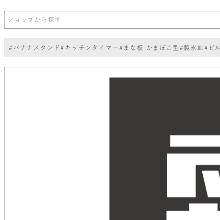
#バナナスタンド
#キッチンタイマー
#まな板 かまぼこ型
#製氷皿
#ピ