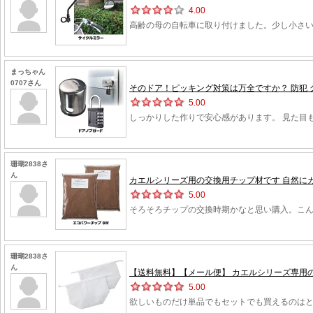
4.00
高齢の母の自転車に取り付けました。少し小さい
まっちゃん
0707さん
そのドア！ピッキング対策は万全ですか？ 防犯 グッ
5.00
しっかりした作りで安心感があります。 見た目
珊瑚2838さ
ん
カエルシリーズ用の交換用チップ材です 自然にカエル
5.00
そろそろチップの交換時期かなと思い購入。こ
珊瑚2838さ
ん
【送料無料】【メール便】 カエルシリーズ専用の交
5.00
欲しいものだけ単品でもセットでも買えるのは