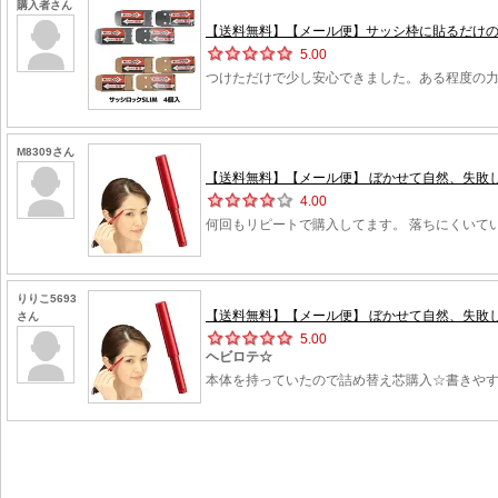
購入者さん
【送料無料】【メール便】サッシ枠に貼るだけの簡
5.00
つけただけで少し安心できました。ある程度の
M8309さん
【送料無料】【メール便】 ぼかせて自然、失敗し
4.00
何回もリピートで購入してます。 落ちにくいて
りりこ5693
【送料無料】【メール便】 ぼかせて自然、失敗し
さん
5.00
ヘビロテ☆
本体を持っていたので詰め替え芯購入☆書きや