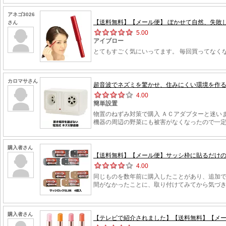
アネゴ3026
【送料無料】【メール便】 ぼかせて自然、失敗し
さん
5.00
アイブロー
とてもすごく気にいってます。 毎回買ってなく
カロマサさん
超音波でネズミを驚かせ、住みにくい環境を作る ネズ
4.00
簡単設置
物置のねずみ対策で購入 ＡＣアダプターと迷い
機器の周辺の野菜にも被害がなくなったので一
購入者さん
【送料無料】【メール便】サッシ枠に貼るだけの簡
4.00
同じものを数年前に購入したことがあり、追加
間がなかったことに、取り付けてみてから気づ
購入者さん
【テレビで紹介されました】【送料無料】【メール便