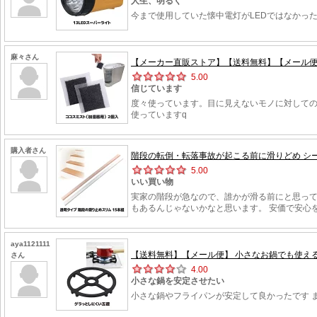
人生、明るく
今まで使用していた懐中電灯がLEDではなかっ
麻々さん
【メーカー直販ストア】【送料無料】【メール便】
5.00
信じています
度々使っています。目に見えないモノに対しての
使っていますq
購入者さん
階段の転倒・転落事故が起こる前に滑りどめ シート テ
5.00
いい買い物
実家の階段が急なので、誰かが滑る前にと思って
もあるんじゃないかなと思います。 安価で安心
aya1121111
【送料無料】【メール便】 小さなお鍋でも使える
さん
4.00
小さな鍋を安定させたい
小さな鍋やフライパンが安定して良かったです 