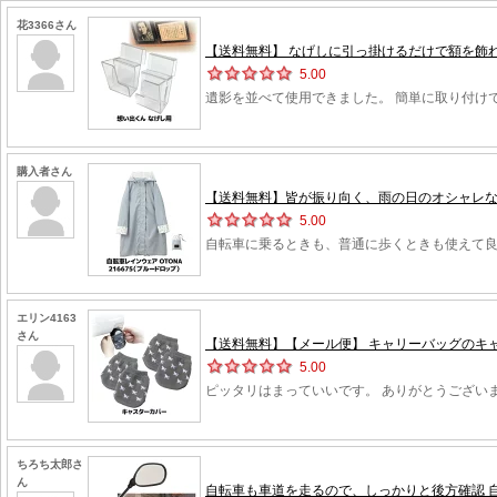
花3366さん
【送料無料】 なげしに引っ掛けるだけで額を飾れる 額
5.00
遺影を並べて使用できました。 簡単に取り付け
購入者さん
【送料無料】皆が振り向く、雨の日のオシャレな自
5.00
自転車に乗るときも、普通に歩くときも使えて
エリン4163
さん
【送料無料】【メール便】 キャリーバッグのキャ
5.00
ピッタリはまっていいです。 ありがとうござい
ちろち太郎さ
ん
自転車も車道を走るので、しっかりと後方確認 自転