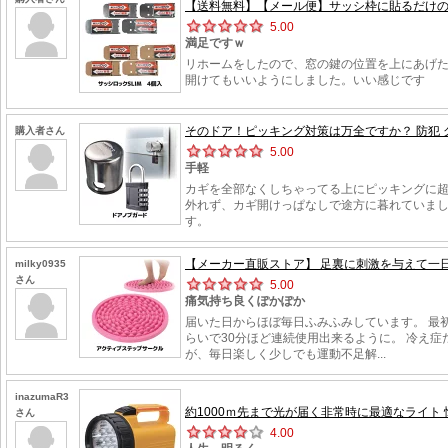
【送料無料】【メール便】サッシ枠に貼るだけの簡
5.00
満足ですｗ
リホームをしたので、窓の鍵の位置を上にあげ
開けてもいいようにしました。いい感じです
そのドア！ピッキング対策は万全ですか？ 防犯 グッ
購入者さん
5.00
手軽
カギを全部なくしちゃってる上にピッキングに
外れず、カギ開けっぱなしで途方に暮れていまし
す。
【メーカー直販ストア】 足裏に刺激を与えて一日の
milky0935
さん
5.00
痛気持ち良くぽかぽか
届いた日からほぼ毎日ふみふみしています。 最
らいで30分ほど連続使用出来るように。 冷え
が、毎日楽しく少しでも運動不足解...
inazumaR3
約1000ｍ先まで光が届く非常時に最適なライト 懐中電灯
さん
4.00