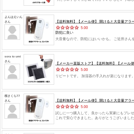
よんはえいん
【送料無料】【メール便】 開けると大音量アラーム
さん
5.00
防犯に良い
大音量なので、防犯にはいいかも。 ご近所さん
sora to umi
さん
【メーカー直販ストア】【送料無料】【メール便】
5.00
リピートです。 加湿器の手入れが楽になります
桜さくら77
【送料無料】【メール便】 開けると大音量アラーム
さん
5.00
試しに一つ購入して、良かったら実家にもプレ
これで安心できました。ありがとうございまし