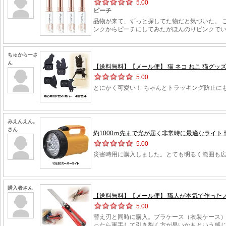
5.00
ピーチ
品物が来て、ずっと探してた物だと気づいた。 
ンクからピーチにしてみたがほんのりピンクで
ちゅからーさ
ん
【送料無料】【メール便】 猫 ネコ ねこ 猫グッズ 雑
5.00
とにかく可愛い！ ちゃんとトラッキング防止に
みえんえん。
さん
約1000ｍ先まで光が届く非常時に最適なライト 懐中電灯
5.00
災害時用に購入しました。とても明るく範囲も
購入者さん
【送料無料】【メール便】 職人が本気で作ったノ
5.00
替え刃と同時に購入。プラケース（衣装ケース
ったら軍手して引き裂く方が早いかもという感