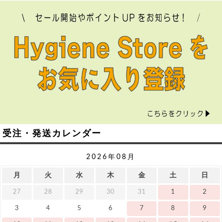
受注・発送カレンダー
2026年08月
月
火
水
木
金
土
日
27
28
29
30
31
1
2
3
4
5
6
7
8
9