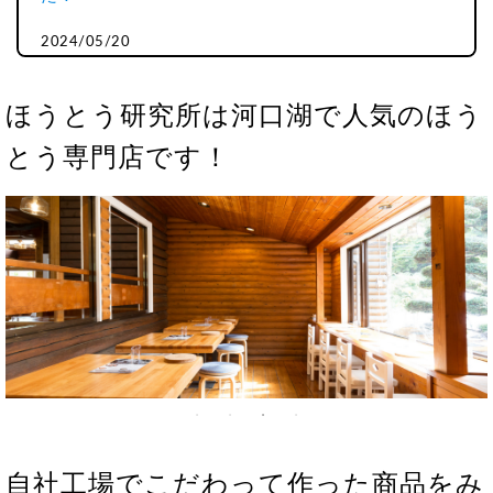
2024/05/20
新商品「すりだねポテトスナック」の販売を開始しま
した！
ほうとう研究所は河口湖で人気のほう
2024/04/01
とう専門店です！
新丸正とのコラボ商品「すりだね×特製魚粉」の販売
を開始しました！
2023/12/01
「すりだね」が”おもてなしセレクション 2023”特別
賞を受賞しました！
2021/12/11
山梨県富士川町特産の絶品ゆず商品の販売を開始しま
した！
2020/09/29
【メディア掲載】食楽webさんにすりだねをご紹介い
自社工場でこだわって作った商品をみ