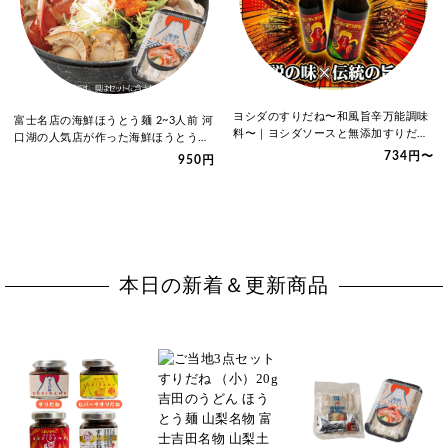
ヨシダのすりだね〜和風旨辛万能調味
富士名店の海鮮ほうとう麺 2~3人前 河
料〜｜ヨシダソースと無添加すりだね
口湖の人気店が作った海鮮ほうとう麺
のコラボ…
…
734円〜
950円
本日の新着＆更新商品