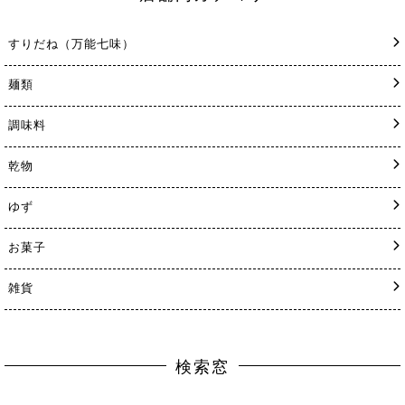
すりだね（万能七味）
麺類
調味料
乾物
ゆず
お菓子
雑貨
検索窓