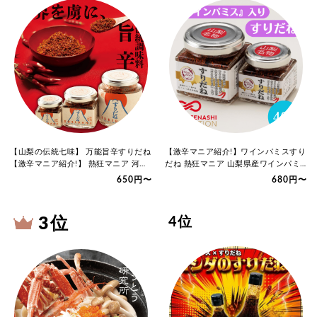
【山梨の伝統七味】 万能旨辛すりだね
【激辛マニア紹介!】ワインパミスすり
【激辛マニア紹介!】 熱狂マニア 河
だね 熱狂マニア 山梨県産ワインパミ
口…
ス …
650円〜
680円〜
3 位
4 位