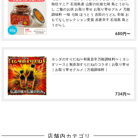
熱狂マニア 石垣島産 山梨の伝統七味 島とうがら
し ご飯のお供 お取り寄せ お取り寄せグルメ 万能
調味料 一味 七味 ほうとう 吉田のうどん 辛味 お
もてなしセレクション受賞 赤唐辛子 石垣島 島と
うがらし
680円〜
ヨシダのすりだね〜和風旨辛万能調味料〜｜ヨシ
ダソースと無添加すりだねのコラボ｜お取り寄せ
｜お取り寄せグルメ｜万能調味料｜
734円〜
店舗内カテゴリ