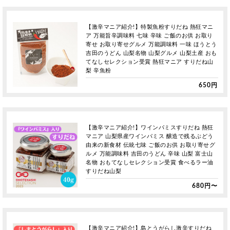
【激辛マニア紹介!】特製魚粉すりだね 熱狂マニ
ア 万能旨辛調味料 七味 辛味 ご飯のお供 お取り
寄せ お取り寄せグルメ 万能調味料 一味 ほうとう
吉田のうどん 山梨名物 山梨グルメ 山梨土産 おも
てなしセレクション受賞 熱狂マニア すりだね山
梨 辛魚粉
650円
【激辛マニア紹介!】ワインパミスすりだね 熱狂
マニア 山梨県産ワインパミス 醸造で残るぶどう
由来の新食材 伝統七味 ご飯のお供 お取り寄せグ
ルメ 万能調味料 吉田のうどん 辛味 山梨 富士山
名物 おもてなしセレクション受賞 食べるラー油
すりだね山梨
680円〜
【激辛マニア紹介!】島とうがらし激辛すりだね