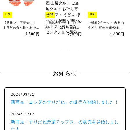
UP!
UP!
UP!
【激辛マニア紹介！】
ご当地3点セット すりだ
ご当地2点セット 吉田の
すりだね食べ比べセッ
ね （小）20g 吉田のう
うどん 富士吉田名物 山
ト 熱狂マニア すりだね
どん ほうとう麺 山梨名
梨名物 山梨グルメ ご当
2,500円
2,200円
1,600円
ワインパミ…
物…
地グ…
お知らせ
2026/03/31
新商品「ヨシダのすりだね」の販売を開始しました！
2024/11/12
新商品「すりだね野菜チップス」の販売を開始しまし
た！