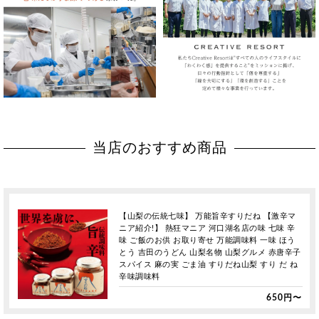
当店のおすすめ商品
【山梨の伝統七味】 万能旨辛すりだね 【激辛マ
ニア紹介!】 熱狂マニア 河口湖名店の味 七味 辛
味 ご飯のお供 お取り寄せ 万能調味料 一味 ほう
とう 吉田のうどん 山梨名物 山梨グルメ 赤唐辛子
スパイス 麻の実 ごま油 すりだね山梨 すり だ ね
辛味調味料
650円〜