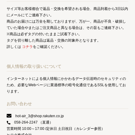
サイズ等お客様都合で返品・交換を希望される場合、商品到着から3日以内
にメールにてご連絡下さい。
商品のお届けには万全を期しておりますが、万が一、商品が不良・破損し
ていた場合やまたはご注文商品と異なる場合は、その旨もご連絡下さい。
※商品は必ずタグの付いたままご試着下さい。
タグを切り離した商品は返品・交換の対象外となります。
詳しくは
コチラ
をご確認ください。
個人情報の取り扱いについて
インターネットによる個人情報にかかわるデータ伝送時のセキュリティの
ため、必要なWebページに業過標準の暗号化通信であるSSLを使用してお
ります。
お問い合わせ
hot-air_3@shop.rakuten.co.jp
058-264-2247 （直通）
営業時間 10:00～17:00 /定休日 土日祝日（カレンダー参照）
ヒロタ株式会社