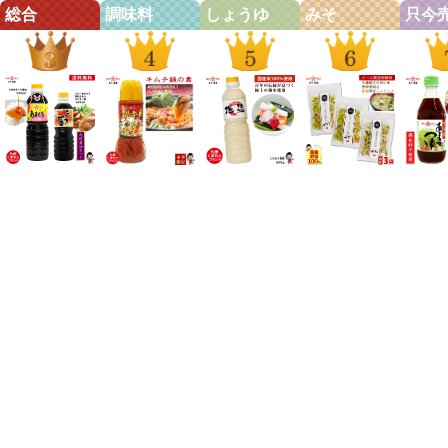
総合
調味料
しょうゆ
みそ
只今
九州醤油セット【送
キムチ鍋の素【秋冬
塩麹 ≪九州 万能こ
乾燥野菜ミックス
めんつゆ
料無料(込み)】≪あ
限定 鍋の素】【コ
だわり塩麹 600ｇ≫
120g【メール便 送
つゆ 楽
まくち醤油 500ml＆
ク・旨味・香りが違
選び抜かれた老舗ホ
料無料】≪乾燥野菜
≪九州特
万能醤油 にたき一
います！】≪極上
シサン 百年伝統の
(白菜 人参 キャベツ
つゆ 
番 360ml≫楽天1
キムチ鍋の素
麹 (こうじ)をたっぷ
大根 玉ねぎ 小松菜
360m
位！全国お取り寄せ
250ml≫楽天1位多
り使った人気の塩麹
の贅沢6種)合計3個
釈)≫【
人気の甘口醤油セッ
数★熊本県産原材料
(塩こうじ) 炒め物
セット(40g×3袋)≫
【保存料
ト【保存料不使用】
の無添加みそ仕込
スープ 素材の旨み
簡単便利♪お味噌汁
人も子供
熊本特産 甘口醤油
み！コクも旨みも香
引き出す万能調味料
の具【国産野菜使
な甘みと
甘口しょうゆ【醤
りもワンランク上の
♪浅漬けも簡単♪【お
用】カップ麺 サラ
(しょう
油】【九州 熊本の
ピリッと贅沢キムチ
肉を柔らかく】【魚
ダ 炊き込みご飯に
抜群【
老舗醤油屋ホシサ
鍋♪〆のチャンポン
の臭み取り】九州
【保存食 非常食】
そうめん
ン】[TKG] 九州醤油
やうどんも絶品【九
熊本の老舗みそ醤油
吉良食品 九州老舗
ゆ 鰹だ
お試し
州老舗みそ醤油屋ホ
屋ホシサン
ホシサン
し】九州
シサン】鍋の素
舗醤油