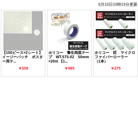
8月10日10時19分更新
【100ピース×2シート】
ホリコー 養生両面テー
ホリコー 匠 マイクロ
イージーパッチ ポスタ
プ WT-575-02 50mm
ファイバーローラー
ー用テ...
×20m 【1...
（1本）
￥550
￥985
￥275