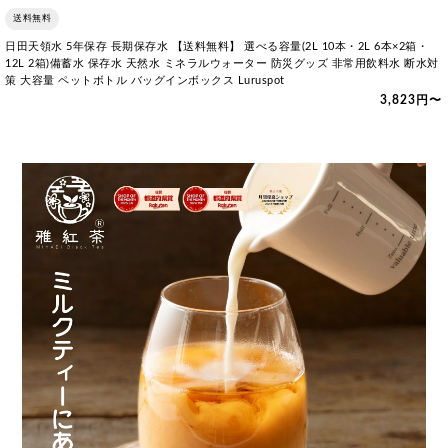
送料無料
日田天領水 5年保存 長期保存水 【送料無料】 選べる容量(2L 10本・2L 6本×2箱・
12L 2箱)備蓄水 保存水 天然水 ミネラルウォーター 防災グッズ 非常用飲料水 断水対
策 大容量 ペットボトル バッグインボックス Luruspot
3,823円〜