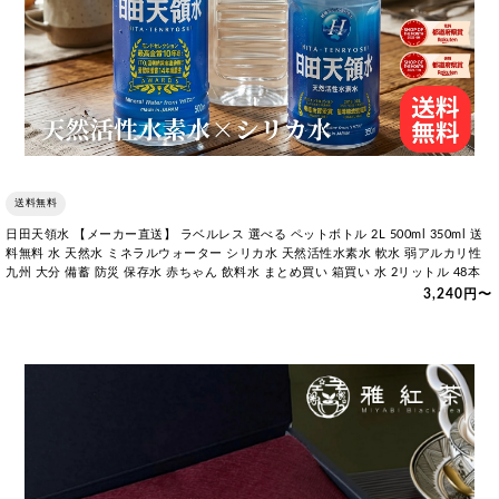
送料無料
日田天領水 【メーカー直送】 ラベルレス 選べる ペットボトル 2L 500ml 350ml 送
料無料 水 天然水 ミネラルウォーター シリカ水 天然活性水素水 軟水 弱アルカリ性
九州 大分 備蓄 防災 保存水 赤ちゃん 飲料水 まとめ買い 箱買い 水 2リットル 48本
3,240円〜