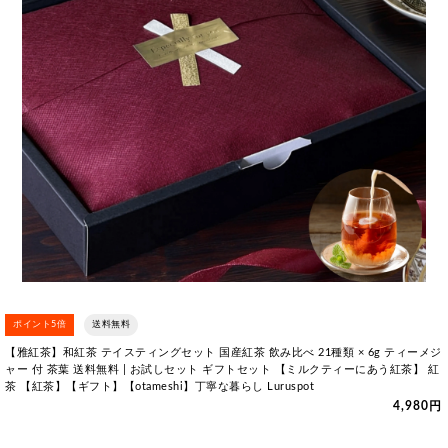
ポイント5倍
送料無料
【雅紅茶】和紅茶 テイスティングセット 国産紅茶 飲み比べ 21種類 × 6g ティーメジ
ャー 付 茶葉 送料無料 | お試しセット ギフトセット 【ミルクティーにあう紅茶】 紅
茶 【紅茶】【ギフト】【otameshi】丁寧な暮らし Luruspot
4,980円