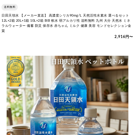
送料無料
日田天領水 【メーカー直送】 高濃度シリカ90mg/L 天然活性水素水 選べるセット
12L×2箱 20L×1箱 10L×2箱 BIB 軟水 弱アルカリ性 送料無料 九州 大分 天然水 ミネ
ラルウォーター 備蓄 防災 保存水 赤ちゃん ミルク 健康 美容 モンドセレクション金
賞
2,916円〜