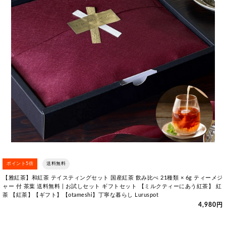
ポイント5倍
送料無料
【雅紅茶】和紅茶 テイスティングセット 国産紅茶 飲み比べ 21種類 × 6g ティーメジ
ャー 付 茶葉 送料無料 | お試しセット ギフトセット 【ミルクティーにあう紅茶】 紅
茶 【紅茶】【ギフト】【otameshi】丁寧な暮らし Luruspot
4,980円