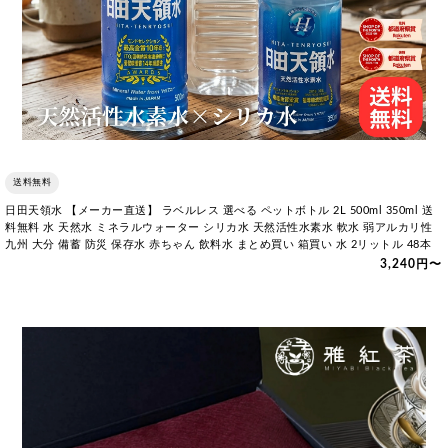
送料無料
日田天領水 【メーカー直送】 ラベルレス 選べる ペットボトル 2L 500ml 350ml 送
料無料 水 天然水 ミネラルウォーター シリカ水 天然活性水素水 軟水 弱アルカリ性
九州 大分 備蓄 防災 保存水 赤ちゃん 飲料水 まとめ買い 箱買い 水 2リットル 48本
3,240円〜