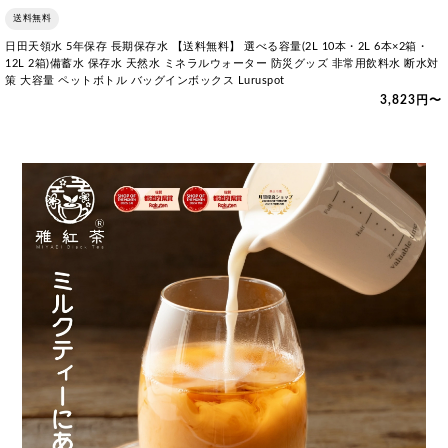
送料無料
日田天領水 5年保存 長期保存水 【送料無料】 選べる容量(2L 10本・2L 6本×2箱・
12L 2箱)備蓄水 保存水 天然水 ミネラルウォーター 防災グッズ 非常用飲料水 断水対
策 大容量 ペットボトル バッグインボックス Luruspot
3,823円〜