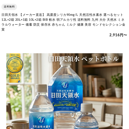
送料無料
日田天領水 【メーカー直送】 高濃度シリカ90mg/L 天然活性水素水 選べるセット
12L×2箱 20L×1箱 10L×2箱 BIB 軟水 弱アルカリ性 送料無料 九州 大分 天然水 ミネ
ラルウォーター 備蓄 防災 保存水 赤ちゃん ミルク 健康 美容 モンドセレクション金
賞
2,916円〜