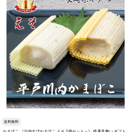
送料無料
かまぼこ 《川内すぼかまぼこ えそ 2個セット～》 残暑見舞い ギフト