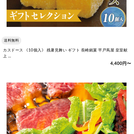
送料無料
カスドース 《10個入》 残暑見舞い ギフト 長崎銘菓 平戸蔦屋 皇室献
上 …
4,400円〜