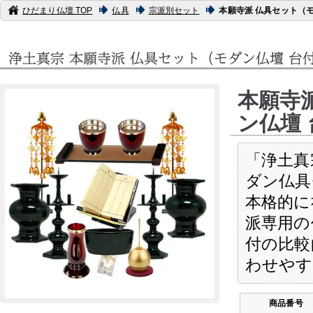
ひだまり仏壇 TOP
仏具
宗派別セット
本願寺派 仏具セット（モ
本願寺
ン仏壇
「浄土真
ダン仏具
本格的に
派専用の
付の比較
わせやす
商品番号