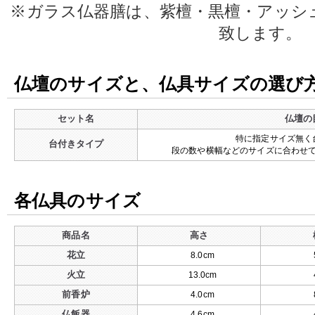
※ガラス仏器膳は、紫檀・黒檀・アッシ
致します。
仏壇のサイズと、仏具サイズの選び
セット名
仏壇の
特に指定サイズ無く
台付きタイプ
段の数や横幅などのサイズに合わせ
各仏具のサイズ
商品名
高さ
花立
8.0cm
火立
13.0cm
前香炉
4.0cm
仏飯器
4.6cm