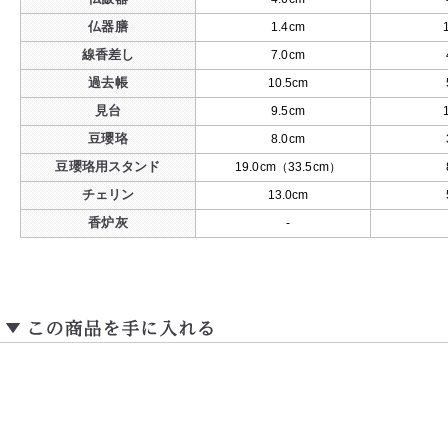
仏器膳
1.4cm
線香差し
7.0cm
過去帳
10.5cm
見台
9.5cm
豆瓔珞
8.0cm
豆瓔珞用スタンド
19.0cm（33.5cm）
チェリン
13.0cm
香炉灰
-