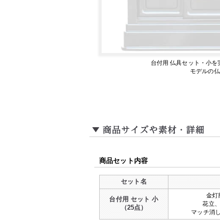
台付用 仏具セット・小を
モデルの仏
商品セット内容
セット名
金灯
台付用 セット 小
花立、
（25点）
マッチ消