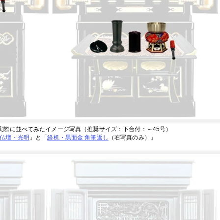
実際に並べてみたイメージ写真（推奨サイズ：下台付：～45号）
仏壇・光明
」と「
経机・黒面金 角筆返し
（右写真のみ）」