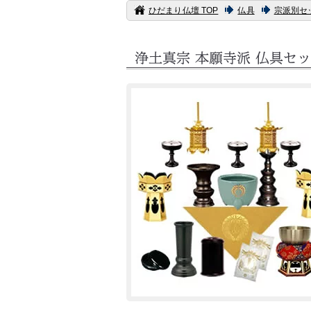
ひだまり仏壇 TOP
仏具
宗派別セ