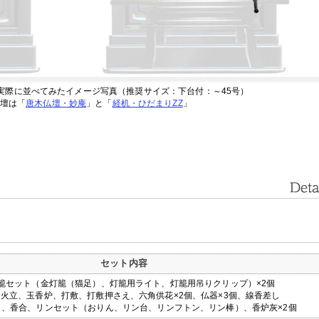
実際に並べてみたイメージ写真（推奨サイズ：下台付：～45号）
壇は「
唐木仏壇・妙庵
」と「
経机・ひだまりZZ
」
セット内容
籠セット（金灯籠（猫足）、灯籠用ライト、灯籠用吊りクリップ）×2個
火立、玉香炉、打敷、打敷押さえ、六角供花×2個、仏器×3個、線香差し
し、香合、リンセット（おりん、リン台、リンフトン、リン棒）、香炉灰×2個