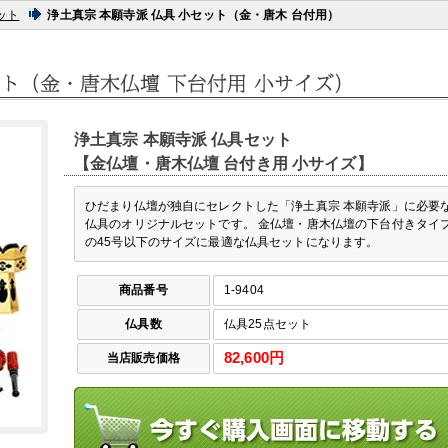
ット
浄土真宗 本願寺派 仏具 小セット（金・唐木 台付用）
浄土真宗 本願寺派 仏具セット
【金仏壇・唐木仏壇 台付き用 小サイズ】
ひだまり仏壇が独自にセレクトした「浄土真宗 本願寺派」に必要
仏具のオリジナルセットです。 金仏壇・唐木仏壇の下台付きタイ
の45号以下のサイズに最適な仏具セットになります。
商品番号
1-9404
仏具数
仏具25点セット
82,600円
当店販売価格