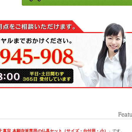
土真宗 本願寺派専用の仏具セット（サイズ・台付用・小）
」です。