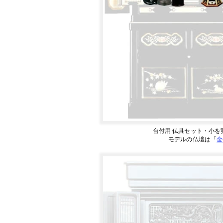
台付用 仏具セット・小を
モデルの仏壇は「
金