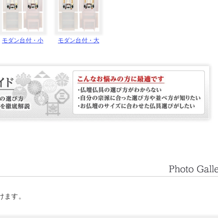
モダン台付・小
モダン台付・大
けます。