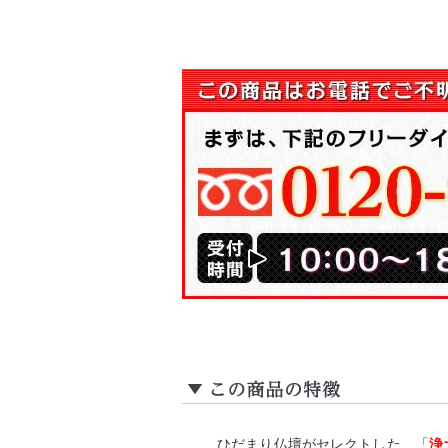
ひだまり仏壇がセレクトした、「
浄