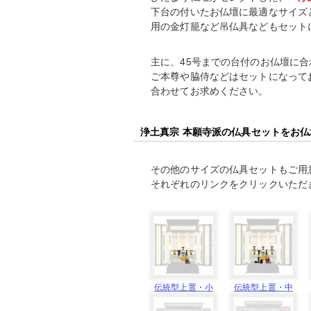
下台の付いたお仏壇に最適なサイズ
用の金灯籠など吊仏具などもセット
主に、45号までの台付のお仏壇に
ご本尊や脇侍などはセットになって
合わせてお求めください。
浄土真宗 本願寺派の仏具セットをお
その他のサイズの仏具セットもご用
それぞれのリンクをクリックいただ
伝統型上置・小
伝統型上置・中