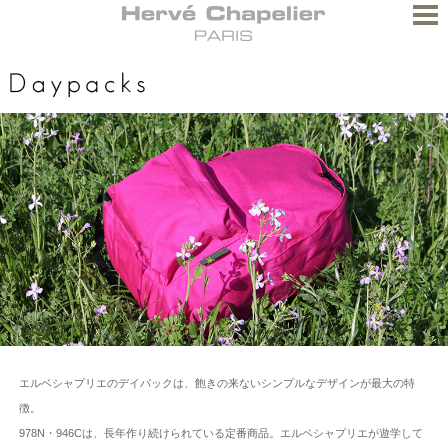
エルベシャプリエのデイパックは、飽きの来ないシンプルなデザインが最大の特
徴。
978N・946Cは、長年作り続けられている定番商品。エルベシャプリエが遊学して