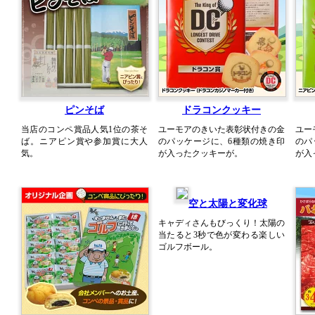
ピンそば
ドラコンクッキー
当店のコンペ賞品人気1位の茶そ
ユーモアのきいた表彰状付きの金
ユー
ば。ニアピン賞や参加賞に大人
のパッケージに、6種類の焼き印
のパ
気。
が入ったクッキーが。
が入
空と太陽と変化球
キャディさんもびっくり！太陽の
当たると3秒で色が変わる楽しい
ゴルフボール。