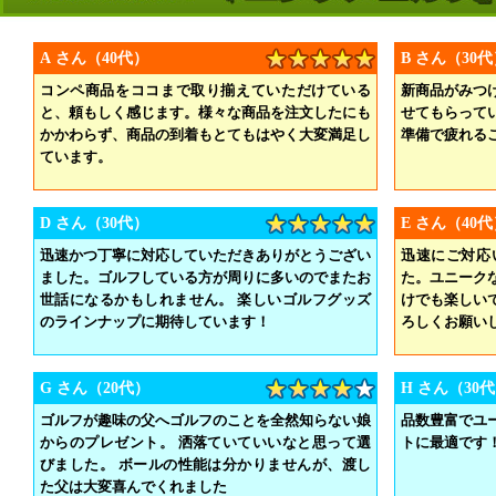
A さん（40代）
B さん（30
コンペ商品をココまで取り揃えていただけている
新商品がみつ
と、頼もしく感じます。様々な商品を注文したにも
せてもらって
かかわらず、商品の到着もとてもはやく大変満足し
準備で疲れる
ています。
D さん（30代）
E さん（40
迅速かつ丁寧に対応していただきありがとうござい
迅速にご対応
ました。ゴルフしている方が周りに多いのでまたお
た。ユニーク
世話になるかもしれません。 楽しいゴルフグッズ
けでも楽しい
のラインナップに期待しています！
ろしくお願い
G さん（20代）
H さん（30
ゴルフが趣味の父へゴルフのことを全然知らない娘
品数豊富でユ
からのプレゼント。 洒落ていていいなと思って選
トに最適です
びました。 ボールの性能は分かりませんが、渡し
た父は大変喜んでくれました