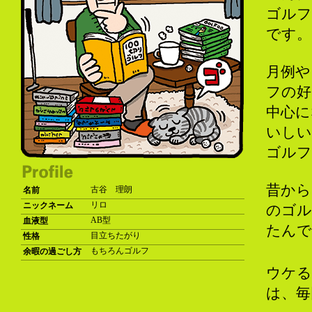
ゴルフ
です。
月例や
フの好
中心に
いしい
ゴルフ
昔から
古谷 理朗
名前
リロ
ニックネーム
のゴル
AB型
血液型
たんで
目立ちたがり
性格
もちろんゴルフ
余暇の過ごし方
ウケる
は、毎