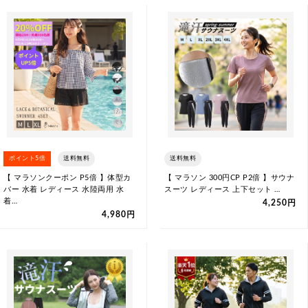
ポイント5倍
送料無料
送料無料
【 マラソンクーポン P5倍 】体型カ
【 マラソン 300円CP P2倍 】サウナ
バー 水着 レディース 水陸両用 水
スーツ レディース 上下セット …
着…
4,250円
4,980円