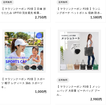
送料無料
送料無料
【 マラソンクーポン P2倍 】日傘 折
【 マラソンクーポン P2倍 】ランニ
りたたみ UPF50 完全遮光 軽量…
ングポーチ ペットボトル 収納 防水…
2,750円
1,580円
【 マラソンクーポン P2倍 】スポー
送料無料
ツ 帽子 レディース 深め スポーツ
【 マラソンクーポン P2倍 】メッシ
キ…
ュバッグ 大容量 ビーチバッグ プー
1,000円
ル…
2,980円