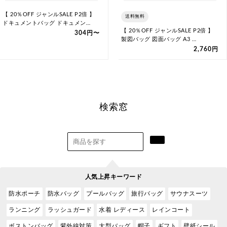
【 20％OFF ジャンルSALE P2倍 】
送料無料
ドキュメントバッグ ドキュメン…
【 20％OFF ジャンルSALE P2倍 】
304円〜
製図バッグ 図面バッグ A3 …
2,760円
検索窓
人気上昇キーワード
防水ポーチ
防水バッグ
プールバッグ
旅行バッグ
サウナスーツ
ランニング
ラッシュガード
水着 レディース
レインコート
ボストンバッグ
紫外線対策
大型バッグ
帽子
ギフト
壁紙シール