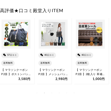
高評価★口コミ殿堂入りITEM
57口コミ
40口コミ
40口コミ
送料無料
送料無料
送料無料
【 マラソンクーポン
【 マラソンクーポン
【 マラソンクーポン
P2倍 】ボストンバッ
P2倍 】メッシュバッ
P2倍 】2枚入り 革補
グ 大容量 100L 防水
グ 大容量 ビーチバッ
修 合皮シール 革シー
3,580円
2,980円
1,000円
撥水…
グ プール…
ル 革修…