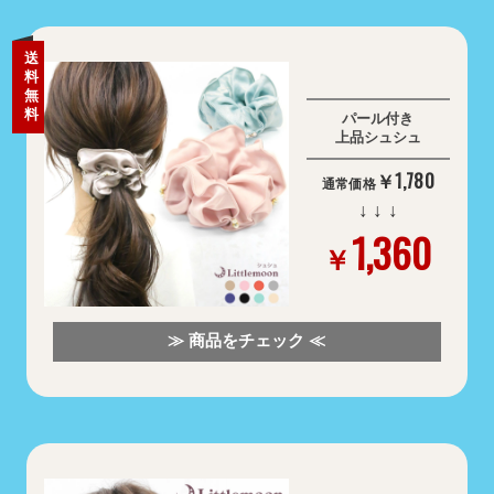
送
料
無
料
パール付き
上品シュシュ
￥1,780
通常価格
↓ ↓ ↓
1,360
￥
≫ 商品をチェック ≪