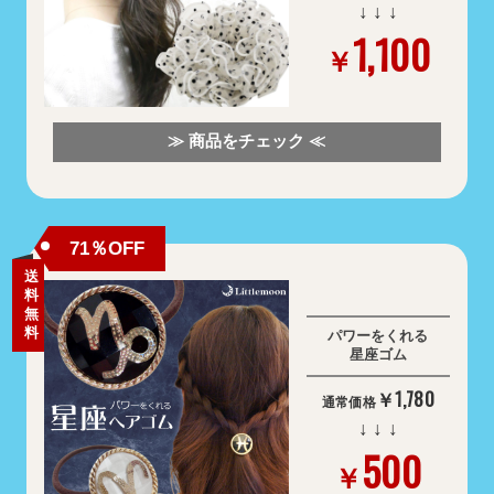
↓ ↓ ↓
1,100
￥
≫ 商品をチェック ≪
71％OFF
送
料
無
料
パワーをくれる
星座ゴム
￥1,780
通常価格
↓ ↓ ↓
500
￥