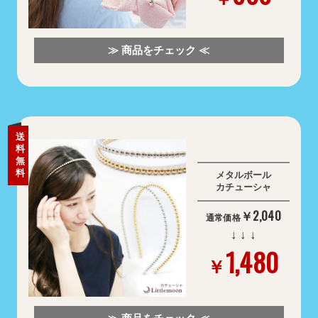
≫ 商品をチェック ≪
送
料
無
料
メタルボール
カチューシャ
￥2,040
通常価格
↓ ↓ ↓
1,480
￥