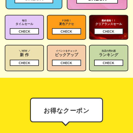
毎日
Ｐ20倍！
最終価格！！
タイムセール
夏色アクセ
クリアランスセール
CHECK
CHECK
CHECK
＼ NEW ／
イベントをチェック
当店の売れ筋
新 作
ピックアップ
ランキング
CHECK
CHECK
CHECK
お得なクーポン