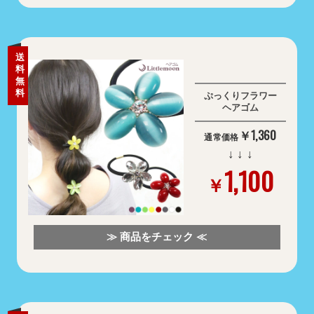
送
料
無
料
ぷっくりフラワー
ヘアゴム
￥1,360
通常価格
↓ ↓ ↓
1,100
￥
≫ 商品をチェック ≪