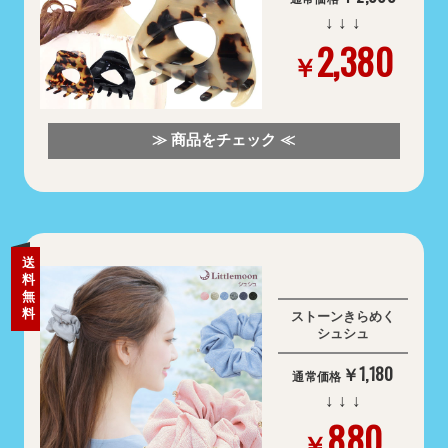
↓ ↓ ↓
2,380
￥
≫ 商品をチェック ≪
送
料
無
料
ストーンきらめく
シュシュ
￥1,180
通常価格
↓ ↓ ↓
880
￥