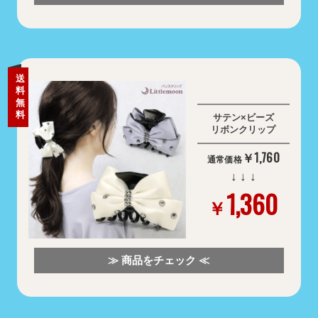
送
料
無
料
サテン×ビーズ
リボンクリップ
￥1,760
通常価格
↓ ↓ ↓
1,360
￥
≫ 商品をチェック ≪