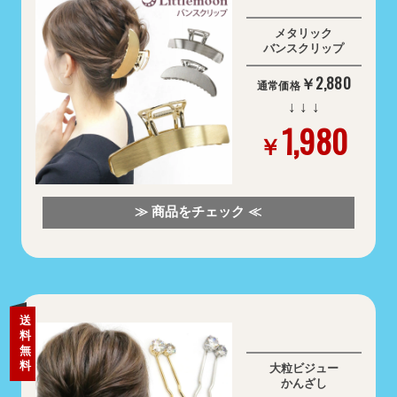
メタリック
バンスクリップ
￥2,880
通常価格
↓ ↓ ↓
1,980
￥
≫ 商品をチェック ≪
送
料
無
料
大粒ビジュー
かんざし