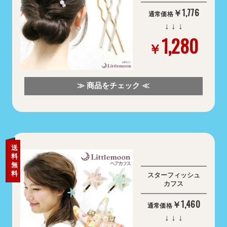
￥1,776
通常価格
↓ ↓ ↓
1,280
￥
≫ 商品をチェック ≪
送
料
無
料
スターフィッシュ
カフス
￥1,460
通常価格
↓ ↓ ↓