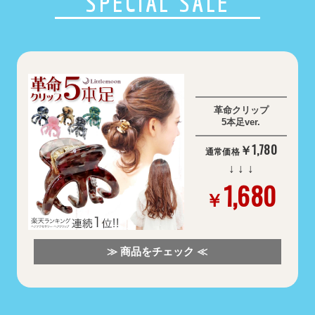
SPECIAL SALE
革命クリップ
5本足ver.
￥1,780
通常価格
↓ ↓ ↓
1,680
￥
≫ 商品をチェック ≪