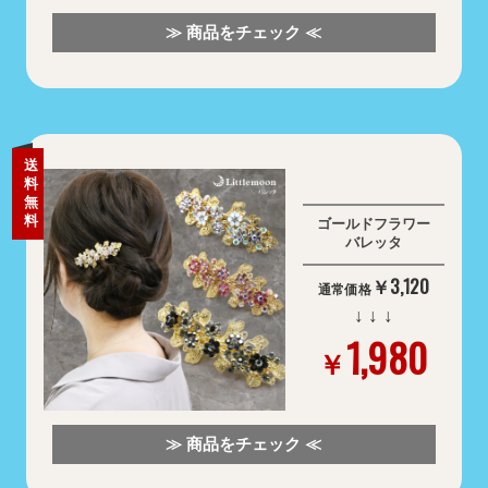
≫ 商品をチェック ≪
送
料
無
料
ゴールドフラワー
バレッタ
￥3,120
通常価格
↓ ↓ ↓
1,980
￥
≫ 商品をチェック ≪