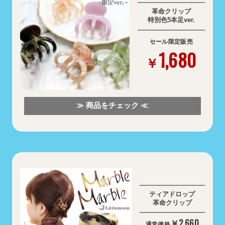
革命クリップ
特別色5本足ver.
セール限定販売
1,680
￥
≫ 商品をチェック ≪
ティアドロップ
革命クリップ
￥2,660
通常価格