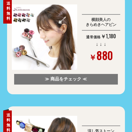
送
料
無
料
横顔美人の
きらめきヘアピン
￥1,180
通常価格
↓ ↓ ↓
880
￥
≫ 商品をチェック ≪
送
料
無
料
涼し気ストーン