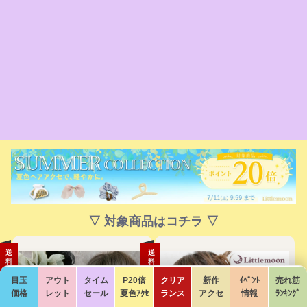
▽ 対象商品はコチラ ▽
送
送
料
料
無
無
料
料
目玉
アウト
タイム
P20倍
クリア
新作
ｲﾍﾞﾝﾄ
売れ筋
価格
レット
セール
夏色ｱｸｾ
ランス
アクセ
情報
ﾗﾝｷﾝｸﾞ