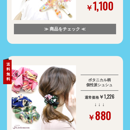
1,100
￥
≫ 商品をチェック ≪
送
料
無
料
ボタニカル柄
個性派シュシュ
￥1,226
通常価格
↓ ↓ ↓
880
￥