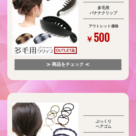
多毛用
バナナクリップ
アウトレット価格
500
￥
≫ 商品をチェック ≪
ぷっくり
ヘアゴム