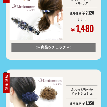
バレッタ
￥2,120
通常価格
↓ ↓ ↓
1,480
￥
≫ 商品をチェック ≪
送
料
無
料
ふわっと軽やか
ドットシュシュ
￥1,358
通常価格