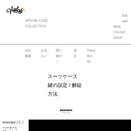
Rak
SPECIAL CASE
uten
COLLECTION
WEB
ONLINE
SHOP
会社
お支
買い
楽
Haloa
概要
払い
物か
天
Box
ご
Art
スーツケース
鍵の設定 / 解錠
方法
innovator (イノ
ベーター)