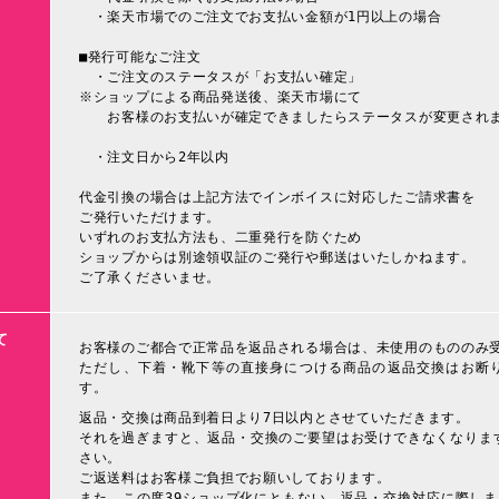
・楽天市場でのご注文でお支払い金額が1円以上の場合
■発行可能なご注文
・ご注文のステータスが「お支払い確定」
※ショップによる商品発送後、楽天市場にて
お客様のお支払いが確定できましたらステータスが変更され
・注文日から2年以内
代金引換の場合は上記方法でインボイスに対応したご請求書を
ご発行いただけます。
いずれのお支払方法も、二重発行を防ぐため
ショップからは別途領収証のご発行や郵送はいたしかねます。
ご了承くださいませ。
て
お客様のご都合で正常品を返品される場合は、未使用のもののみ
ただし、下着・靴下等の直接身につける商品の返品交換はお断
す。
返品・交換は商品到着日より7日以内とさせていただきます。
それを過ぎますと、返品・交換のご要望はお受けできなくなりま
さい。
ご返送料はお客様ご負担でお願いしております。
また、この度39ショップ化にともない、返品・交換対応に際しま