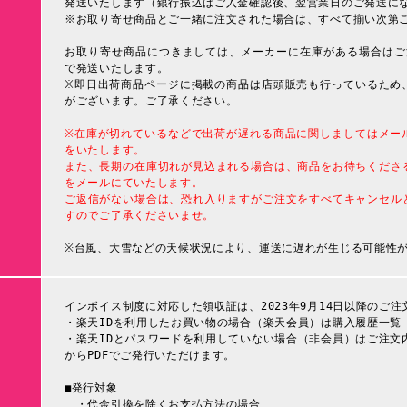
発送いたします（銀行振込はご入金確認後、翌営業日のご発送に
※お取り寄せ商品とご一緒に注文された場合は、すべて揃い次第
お取り寄せ商品につきましては、メーカーに在庫がある場合はご
で発送いたします。
※即日出荷商品ページに掲載の商品は店頭販売も行っているため
がございます。ご了承ください。
※在庫が切れているなどで出荷が遅れる商品に関しましてはメー
をいたします。
また、長期の在庫切れが見込まれる場合は、商品をお待ちくださ
をメールにていたします。
ご返信がない場合は、恐れ入りますがご注文をすべてキャンセル
すのでご了承くださいませ。
※台風、大雪などの天候状況により、運送に遅れが生じる可能性
インボイス制度に対応した領収証は、2023年9月14日以降のご注
・楽天IDを利用したお買い物の場合（楽天会員）は購入履歴一覧
・楽天IDとパスワードを利用していない場合（非会員）はご注文
からPDFでご発行いただけます。
■発行対象
・代金引換を除くお支払方法の場合