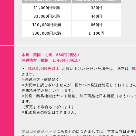
11,000円未満
330円
33,000円未満
440円
110,000円未満
660円
330,000円未満
1,100円
本州・四国・九州 660円(税込)
沖縄地方・離島 1,400円(税込)
・
税込3,980円以上
お買い上げいただいた場合は、送料は
無
きます。
※沖縄地方・離島除く
※大変申し訳ございませんが、国外への発送は対応しておりませ
佐川急便でお届けいたします。
※沖縄・離島地域はヤマト運輸、加工商品は日本郵便（ゆうパッ
ます。
（変更する場合もございます）
※配送業者の指定はできません。
即日出荷商品ページ
にあるものにつきましては、営業日当日正午