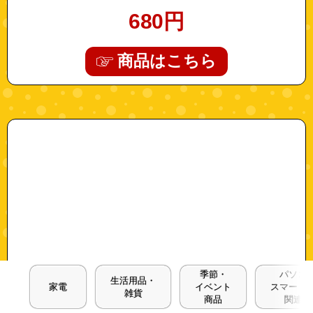
680
円
商品はこちら
"a0593"
季節・
パソコ
生活用品・
家電
イベント
スマート
雑貨
商品
関連商