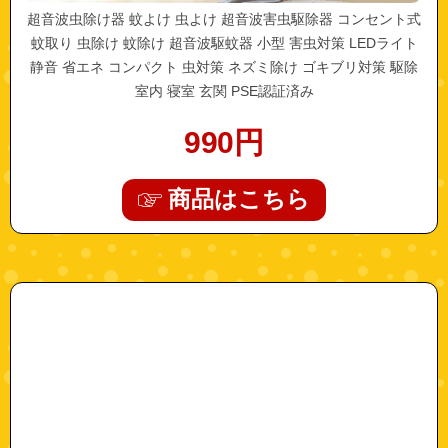
超音波虫除け器 蚊よけ 虫よけ 超音波害虫駆除器 コンセント式
蚊取り 虫除け 蚊除け 超音波駆蚊器 小型 害虫対策 LEDライト
静音 省エネ コンパクト 虫対策 ネズミ除け ゴキブリ対策 駆除
室内 寝室 玄関 PSE認証済み
990
円
商品はこちら
"a0581"