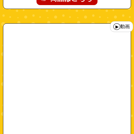
"a0385-2"
動画
▶