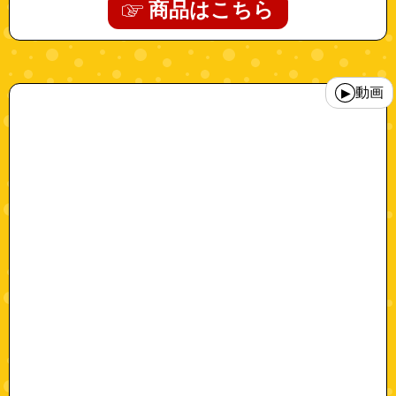
商品はこちら
"a0604"
動画
▶