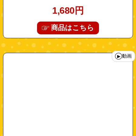
1,680
円
商品はこちら
"a0225"
動画
▶