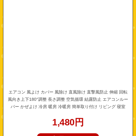
エアコン 風よけ カバー 風除け 直風除け 直撃風防止 伸縮 回転
風向き上下180°調整 長さ調整 空気循環 結露防止 エアコンルー
バー かぜよけ 冷房 暖房 冷暖房 簡単取り付け リビング 寝室
1,480
円