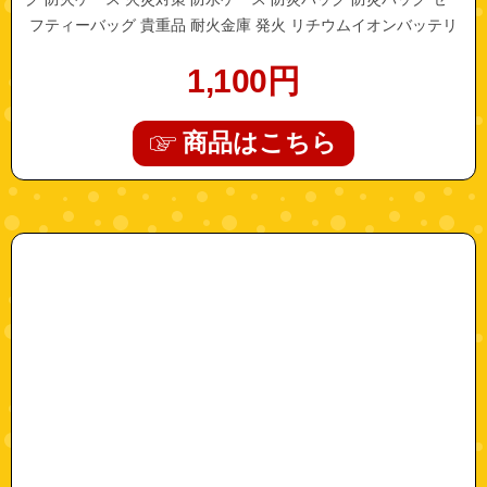
フティーバッグ 貴重品 耐火金庫 発火 リチウムイオンバッテリ
ー 収納 防止
1,100
円
商品はこちら
"h5128"