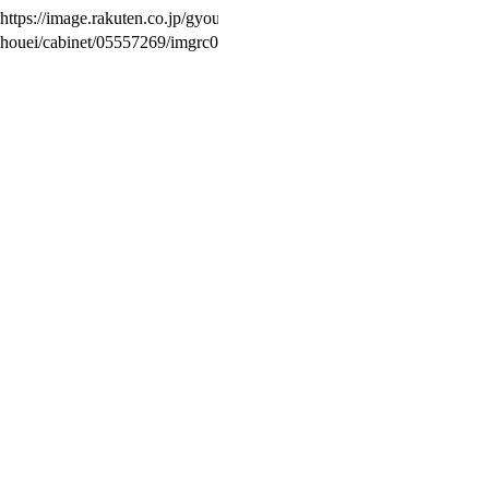
https://image.rakuten.co.jp/gyouza-
houei/cabinet/05557269/imgrc0081205438.jpg