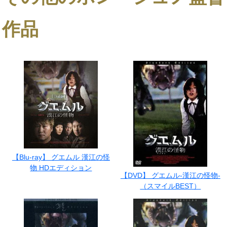
作品
【Blu-ray】 グエムル 漢江の怪
物 HDエディション
【DVD】 グエムル-漢江の怪物-
（スマイルBEST）