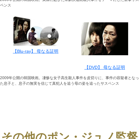
ペンス
【Blu-ray】 母なる証明
【DVD】 母なる証明
2009年公開の韓国映画。凄惨な女子高生殺人事件を皮切りに、事件の容疑者となっ
た息子と、息子の無実を信じて真犯人を追う母の姿を追ったサスペンス
その他のポン・ジュノ監督