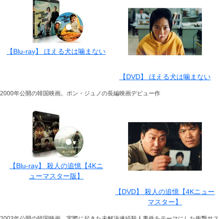
【Blu-ray】 ほえる犬は噛まない
【DVD】 ほえる犬は噛まない
2000年公開の韓国映画。ポン・ジュノの長編映画デビュー作
【Blu-ray】 殺人の追憶【4Kニ
ューマスター版】
【DVD】 殺人の追憶【4Kニュー
マスター】
2003年公開の韓国映画。実際に起きた未解決連続殺人事件をテーマにした衝撃サス