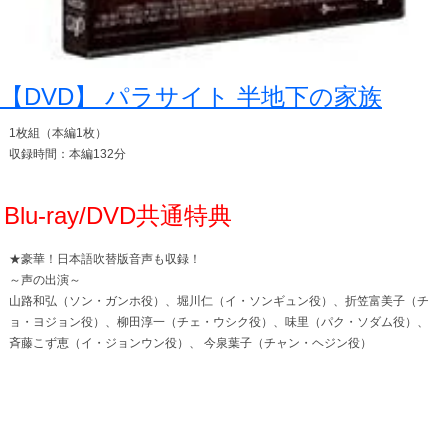
【DVD】 パラサイト 半地下の家族
1枚組（本編1枚）
収録時間：本編132分
Blu-ray/DVD共通特典
★豪華！日本語吹替版音声も収録！
～声の出演～
山路和弘（ソン・ガンホ役）、堀川仁（イ・ソンギュン役）、折笠富美子（チ
ョ・ヨジョン役）、柳田淳一（チェ・ウシク役）、味里（パク・ソダム役）、
斉藤こず恵（イ・ジョンウン役）、 今泉葉子（チャン・ヘジン役）