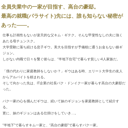
全員失業中の一家が目指す、高台の豪邸。
最高の就職(パラサイト)先には、誰も知らない秘密が
あった――。
仕事も計画性もないが楽天的な父キム・ギテク。そんな甲斐性なしの夫に強く
あたる母チュンスク。
大学受験に落ち続ける息子ギウ。美大を目指すが予備校に通うお金もない娘ギ
ジョン。
しがない内職で日々を繋ぐ彼らは、“半地下住宅”で暮らす貧しい4人家族だ。
「僕の代わりに家庭教師をしないか？」ギウはある時、エリート大学生の友人
からアルバイトを頼まれる。
そして向かった先は、IT企業の社長パク・ドンイク一家が暮らす高台の大豪邸だ
った。
パク一家の心を掴んだギウは、続いて妹のギジョンを家庭教師として紹介す
る。
更に、妹のギジョンはある仕掛けをしていき…。
“半地下”で暮らすキム一家と、“高台の豪邸”で暮らすパク一家。