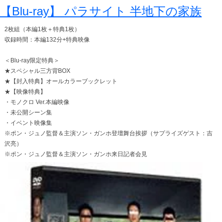
【Blu-ray】 パラサイト 半地下の家族
2枚組（本編1枚＋特典1枚）
収録時間：本編132分+特典映像
＜Blu-ray限定特典＞
★スペシャル三方背BOX
★【封入特典】オールカラーブックレット
★【映像特典】
・モノクロ Ver.本編映像
・未公開シーン集
・イベント映像集
※ポン・ジュノ監督＆主演ソン・ガンホ登壇舞台挨拶（サプライズゲスト：吉
沢亮）
※ポン・ジュノ監督＆主演ソン・ガンホ来日記者会見