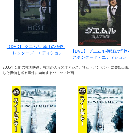
【DVD】 グエムル-漢江の怪物-
【DVD】 グエムル-漢江の怪物-
コレクターズ・エディション
スタンダード・エディション
2006年公開の韓国映画。韓国の人々のオアシス、漢江（ハンガン）に突如出現
した怪物を巡る事件に肉迫するパニック映画