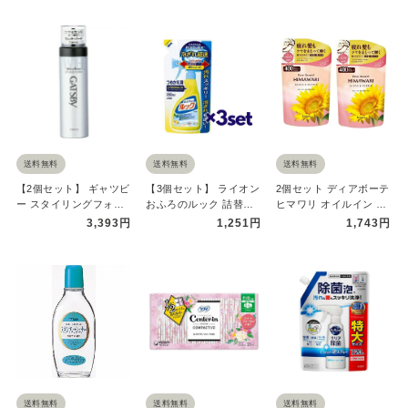
送料無料
送料無料
送料無料
【2個セット】 ギャツビ
【3個セット】 ライオン
2個セット ディアボーテ
ー スタイリングフォー
おふろのルック 詰替用
ヒマワリ オイルイン シ
ム ウェット＆ハード
350mL おすすめバス
ャンプー グロス&リペア
3,393円
1,251円
1,743円
185g…
ク…
…
送料無料
送料無料
送料無料