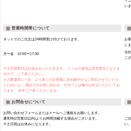
リ
い
営業時間帯について
ネットでのご注文は24時間受け付けております。
お
し
当
月〜金 10:00〜17:00
ご
※土日祝祭日はお休みをいただきます。 メールの返信は翌営業日となりま
すので、ご了承ください。
少人数運営につき、より多くのお客様にきめ細やかなご対応させていただ
くためにも、 電話でのお問い合わせ、サポートは極力お控えいただいてお
ります。 何卒ご了承くださいませ。
お問合せについて
お問い合わせフォームまたはメールへご連絡をお願いします。
通常時(2営業日以内)よりお時間頂戴する場合がございます。
ご
※土日祝はお休みになります。
い