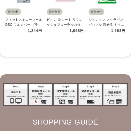
送料無料
送料無料
送料無料
フィットスキニーソール
ビオレ 冷シート リフレ
ジョンソン スクラビン
DEO フルカバー ブラッ
ッシュフローラルの香り
グバブル 流せる トイレ
ク 1足入 コジット 両
20枚入 汗拭きシート 大
ブラシ 付替ブラシ ジャ
1,244円
1,058円
1,508円
足…
判…
ンボパ…
SHOPPING GUIDE