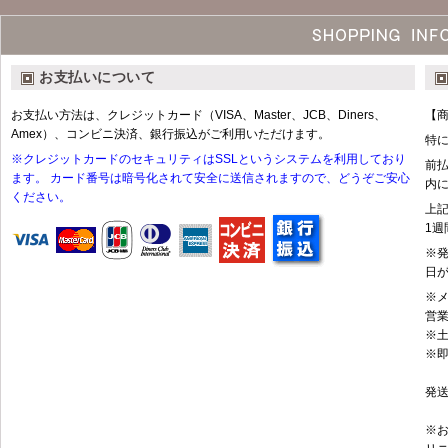
お支払いについて
お支払い方法は、クレジットカード（VISA、Master、JCB、Diners、
【
Amex）、コンビニ決済、銀行振込がご利用いただけます。
特
※クレジットカードのセキュリティはSSLというシステムを利用しており
前
ます。 カード番号は暗号化されて安全に送信されますので、どうぞご安心
内
ください。
上
1
※
日
※メ
営
※
※
発
※