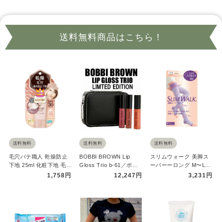
送料無料商品はこちら！
送料無料
送料無料
送料無料
毛穴パテ職人 乾燥防止
BOBBI BROWN Lip
スリムウォーク 美脚ス
下地 25ml 化粧下地 毛穴
Gloss Trio b-61／ボビ
ーパーーロング M〜Lサ
フィット 人気 皮脂 …
イブラウ…
イズ SLIMWALK 着圧 …
1,758円
12,247円
3,231円