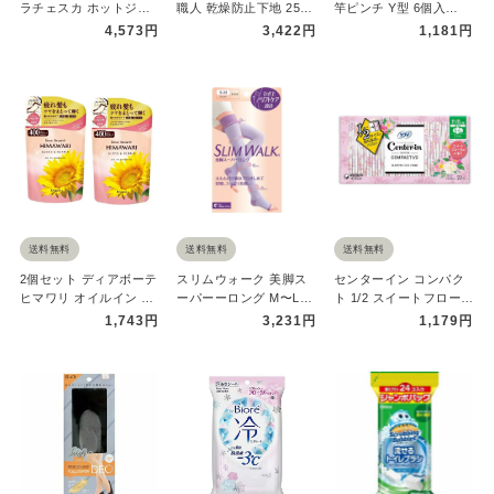
ラチェスカ ホットジェ
職人 乾燥防止下地 25ml
竿ピンチ Y型 6個入
ル マイルド クレンジン
化粧下地 毛穴 密着フ…
LK004 おすすめ洗濯バ
4,573円
3,422円
1,181円
グ 2…
サ…
送料無料
送料無料
送料無料
2個セット ディアボーテ
スリムウォーク 美脚ス
センターイン コンパク
ヒマワリ オイルイン シ
ーパーーロング M〜Lサ
ト 1/2 スイートフローラ
ャンプー グロス&リペア
イズ SLIMWALK 着圧 …
ル 多い昼用 22枚 ソフ…
1,743円
3,231円
1,179円
…