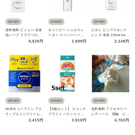
送料無料
送料無料
送料無料
送料無料 ピジョン 全身
ギャツビー ジェルウォ
ビオレ ピュアスキンク
泡ソープ フラワーの香
ーター スーパーハード
レンズ 本体 230ml biore
り 詰めかえ用 2回分
200ml ハード ジェル
花王 クレンジン…
6,026円
1,699円
2,148円
80…
髪…
送料無料
送料無料
送料無料
NIVEA ニベアメン アク
【5個セット】 スコッチ
送料無料 アクセサリー
ティブエイジクリーム
ブライト バスシャイン
レディース 指輪 ピン
50g クリーム スキン
抗菌スポンジ 研磨粒子
キーリング シルバー×
2,415円
3,910円
4,763円
ケ…
なし …
イエロ…