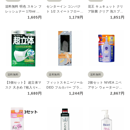
送料無料 明色 スキン フ
センターイン コンパク
花王 キュキュット クリ
レッシュナー 170ml 明
ト 1/2 スイートフローラ
ア除菌 クリア 泡スプレ
色化粧品 おすすめ化
ル 多い昼用 22枚 ソフ…
ー 微香性 つめかえ用
1,605円
1,179円
1,851円
粧…
69…
送料無料
送料無料
送料無料
【3個セット】 超立体マ
フィットスキニーソール
2個セット NIVEA ニベ
スク 大きめ 7枚入り×3
DEO フルカバー ブラッ
アサン ウォータージェ
セット マスク ユニチャ
ク 1足入 コジット 両
ル SPF50 詰替え用 …
1,680円
1,244円
2,867円
ー…
足…