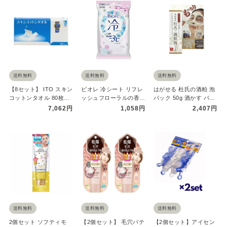
送料無料
送料無料
送料無料
【8セット】 ITO スキン
ビオレ 冷シート リフレ
はがせる 杜氏の酒粕 泡
コットンタオル 80枚入
ッシュフローラルの香り
パック 50g 酒かす パッ
り タオル クレンジン
20枚入 汗拭きシート 大
ク フェイスマスク 酒
7,062円
1,058円
2,407円
グ…
判…
粕…
送料無料
送料無料
送料無料
2個セット ソフティモ
【2個セット】 毛穴パテ
【2個セット】アイセン