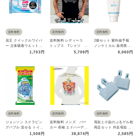
送料無料
送料無料
送料無料
花王 クイックルワイパ
送料無料 レディース
2個セット 紫外線予報
ー 立体吸着ウエットシ
トップス Tシャツ 半
ノンケミカル 薬用美白
ート 16枚 Kao 洗浄 除
袖 ドクロ ブラッ
UVクリーム 40g
1,703円
5,709円
6,060円
菌…
ク カジュア…
SPF5…
送料無料
送料無料
送料無料
ジョンソン スクラビン
送料無料 メンズ パー
母趾と小趾のぷるゲル枕
グバブル 流せる トイレ
カー 長袖 エドハーディ
両足セット 外反母趾 内
ブラシ 付替ブラシ ジャ
ー Ed Hardy Mens…
反小趾 サポーター フッ
1,508円
38,874円
2,585円
ンボパ…
トケ…