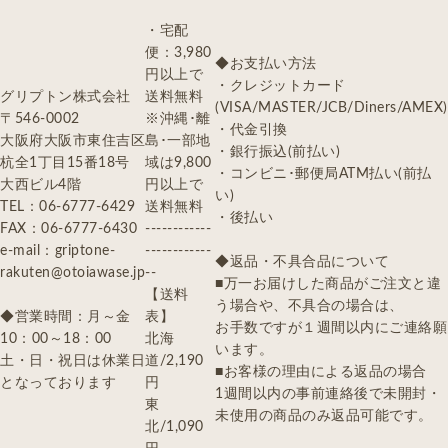
・宅配
便：3,980
◆お支払い方法
円以上で
・クレジットカード
グリプトン株式会社
送料無料
(VISA/MASTER/JCB/Diners/AMEX)
〒546-0002
※沖縄･離
・代金引換
大阪府大阪市東住吉区
島･一部地
・銀行振込(前払い)
杭全1丁目15番18号
域は9,800
・コンビニ･郵便局ATM払い(前払
大西ビル4階
円以上で
い)
TEL：06-6777-6429
送料無料
・後払い
FAX：06-6777-6430
------------
e-mail：griptone-
------------
◆返品・不具合品について
rakuten@otoiawase.jp
--
■万一お届けした商品がご注文と違
【送料
う場合や、不具合の場合は、
◆営業時間：月～金
表】
お手数ですが１週間以内にご連絡願
10：00～18：00
北海
います。
土・日・祝日は休業日
道/2,190
■お客様の理由による返品の場合
となっております
円
1週間以内の事前連絡後で未開封・
東
未使用の商品のみ返品可能です。
北/1,090