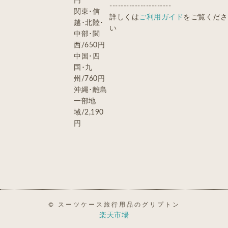
円
----------------------
関東･信
詳しくは
ご利用ガイド
をご覧くださ
越･北陸･
い
中部･関
西/650円
中国･四
国･九
州/760円
沖縄･離島
一部地
域/2,190
円
© スーツケース旅行用品のグリプトン
楽天市場