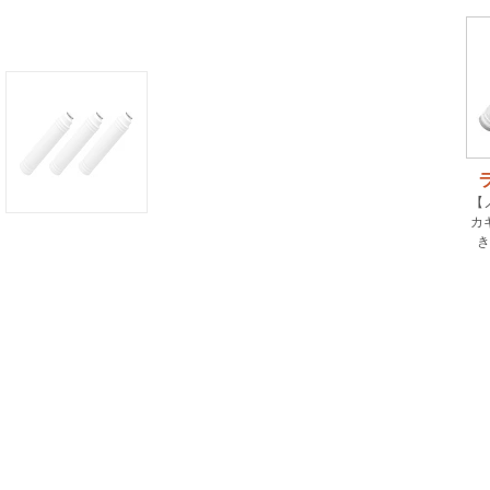
【
カ
き