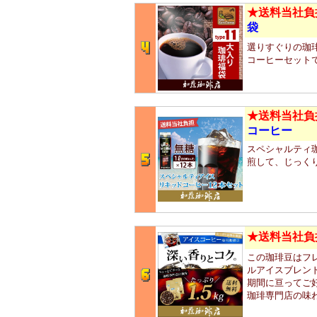
★送料当社負
袋
選りすぐりの珈琲
コーヒーセット
★送料当社負
コーヒー
スペシャルティ
煎して、じっく
★送料当社負
この珈琲豆はフ
ルアイスブレン
期間に亘ってご
珈琲専門店の味