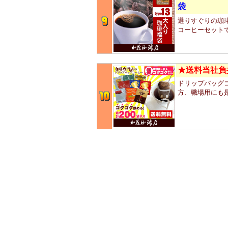
袋
選りすぐりの珈琲
コーヒーセット
★送料当社負
ドリップバッグコ
方、職場用にも