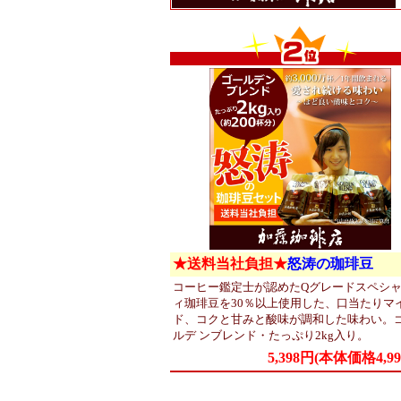
★送料当社負担★
怒涛の珈琲豆
コーヒー鑑定士が認めたQグレードスペシ
ィ珈琲豆を30％以上使用した、口当たりマ
ド、コクと甘みと酸味が調和した味わい。
ルデ ンブレンド・たっぷり2kg入り。
5,398円(本体価格4,99