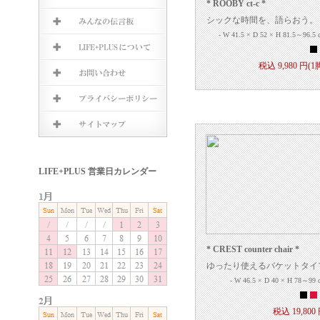
* ROOBY ct-c *
シックな時間を、語らおう。
- W 41.5 × D 52 × H 81.5～96.5 
税込 9,980 円(1
* CREST counter chair *
ゆったり使えるバケットタイ
- W 46.5 × D 40 × H 78～99 
税込 19,800