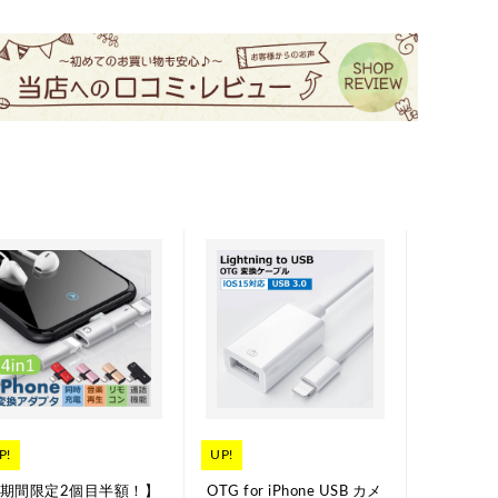
P!
UP!
UP!
期間限定2個目半額！】
OTG for iPhone USB カメ
イヤホン