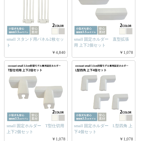
small スタンド用パネル2枚セッ
small 固定ホルダー 直型拡張
ト
用 上下2個セット
￥4,840
￥1,078
small 固定ホルダー T型仕切用
small 固定ホルダー L型四角 上
上下2個セット
下4個セット
￥1,078
￥1,078