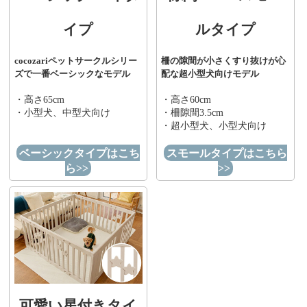
イプ
ルタイプ
cocozariペットサークルシリー
柵の隙間が小さくすり抜けが心
ズで一番ベーシックなモデル
配な超小型犬向けモデル
・高さ65cm
・高さ60cm
・小型犬、中型犬向け
・柵隙間3.5cm
・超小型犬、小型犬向け
ベーシックタイプはこち
スモールタイプはこちら
ら>>
>>
可愛い星付きタイ