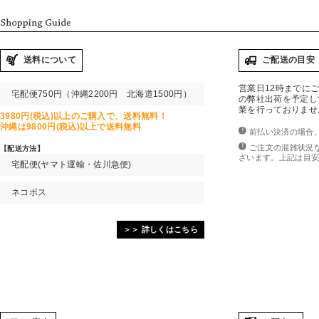
送料について
ご配送の目安
営業日12時までに
宅配便750円（沖縄2200円 北海道1500円）
の弊社出荷を予定し
業を行っておりませ
3980円(税込)以上
のご購入で、
送料無料！
沖縄は9800円(税込)以上で送料無料
前払い決済の場合
ご注文の混雑状況
【配送方法】
ざいます。上記は目
宅配便(ヤマト運輸・佐川急便)
ネコポス
＞＞ 詳しくはこちら