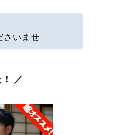
ださいませ
！ ／