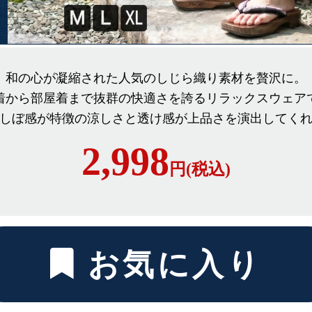
和の心が凝縮された人気のしじら織り素材を贅沢に。
着から部屋着まで抜群の快適さを誇るリラックスウェア
しぼ感が特徴の涼しさと透け感が上品さを演出してく
2,998
円(税込)
お気に入り