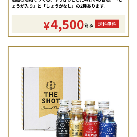
ょうが入り」と「しょうがなし」の2種あります。
4,500
¥
送料無料
(
税
込
)