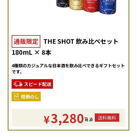
通販限定
THE SHOT 飲み比べセット
180mL × 8本
4種類のカジュアルな日本酒を飲み比べできるギフトセット
です。
スピード配送
短冊のし
3,280
¥
送料無料
(
税
込
)