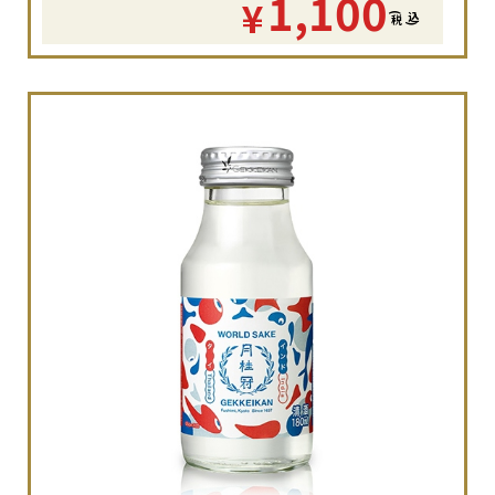
1,100
¥
(
税
込
)