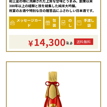
和三盆の様に洗練された上質な甘味とうまみ。創業以来
380年以上の経験と技を結集した純米大吟醸。
祝宴のお酒や特別な日の贈答品にふさわしい日本酒です。
メッセージカー
包
の
手渡し
ド
装
し
袋
14,300
¥
送料無料
(
税
込
)