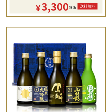
3,300
¥
送料無料
(
税
込
)