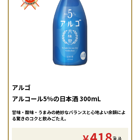
アルゴ
アルコール5%の日本酒 300mL
甘味・酸味・うまみの絶妙なバランスと心地よい余韻によ
る驚きのコクと飲みごたえ。
418
¥
(
税
込
)