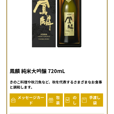
鳳麟 純米大吟醸 720mL
きのこ料理や秋刀魚など、秋を代表するさまざまなお食事
と調和します。
メッセージカー
包
の
手渡し
ド
装
し
袋