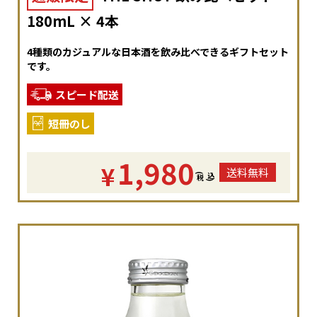
180mL × 4本
4種類のカジュアルな日本酒を飲み比べできるギフトセット
です。
スピード配送
短冊のし
1,980
¥
送料無料
(
税
込
)