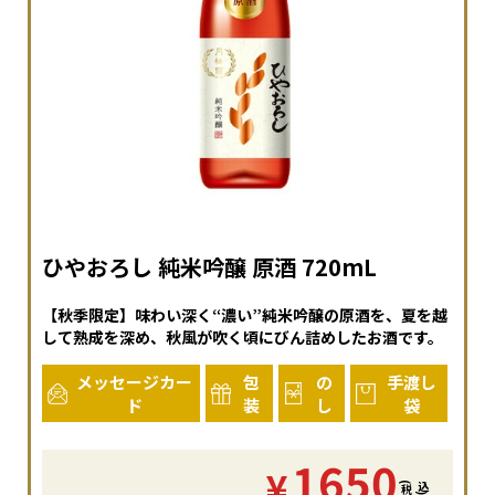
ひやおろし 純米吟醸 原酒 720mL
【秋季限定】味わい深く“濃い”純米吟醸の原酒を、夏を越
して熟成を深め、秋風が吹く頃にびん詰めしたお酒です。
メッセージカー
包
の
手渡し
ド
装
し
袋
1650
¥
(
税
込
)