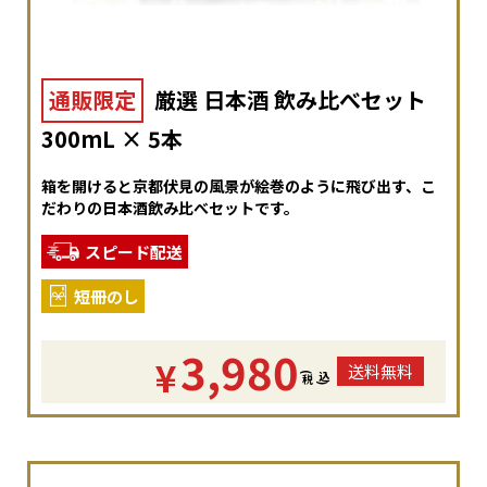
通販限定
厳選 日本酒 飲み比べセット
300mL × 5本
箱を開けると京都伏見の風景が絵巻のように飛び出す、こ
だわりの日本酒飲み比べセットです。
スピード配送
短冊のし
3,980
¥
送料無料
(
税
込
)