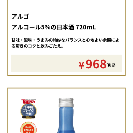
アルゴ
アルコール5%の日本酒 720mL
甘味・酸味・うまみの絶妙なバランスと心地よい余韻によ
る驚きのコクと飲みごたえ。
968
¥
(
税
込
)