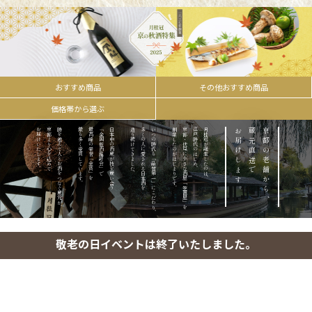
おすすめ商品
その他おすすめ商品
価格帯から選ぶ
お届けいたします。
京都より心を込めて
時を越えて人とお酒をつなぐ蔵元が、
最も多く受賞しています。
最高峰の栄誉「金賞」を
「全国新酒鑑評会」で
日本中の酒蔵が技を競い合う
造り続けてきました。
多くの人に愛される日本酒を
いつの時代も「品質第一」にこだわり、
創業したのがはじまりです。
京都・伏見に小さな酒屋「笠置屋」を
江戸時代のはじめ、
月桂冠が誕生したのは、
お届けします。
蔵元直送で
京都の老舗から、
敬老の日イベントは終了いたしました。