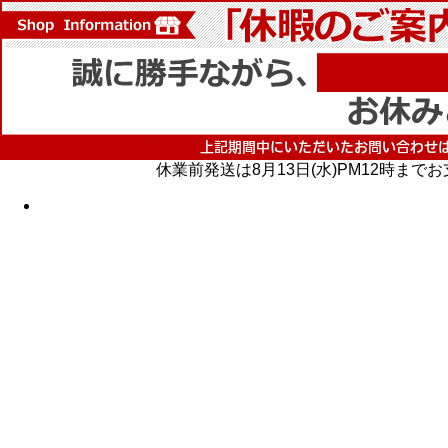
休業前発送は8月13日(水)PM12時ま