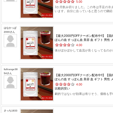
5.00
3か月飲み切りました。この冬は手足の冷
います。自分に合っていると思うので継続
はなかっぱ
2000さん
【最大2000円OFFクーポン配布中!!】【
ぽんの血 すっぽん血 美容 血 ギフト 男性 メ
4.00
体がぽかぽかして血流が良くなってるのが
fullrange38
54さん
【最大2000円OFFクーポン配布中!!】【
ぽんの血 すっぽん血 美容 血 ギフト 男性 メ
4.00
比較的安い
劇的ではないが効果は有りそう、価格も手
さっち1833