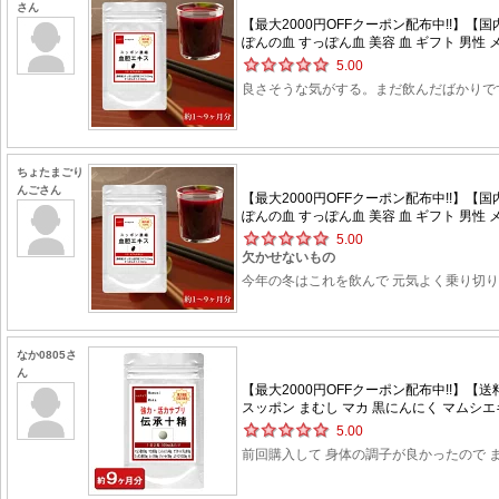
さん
【最大2000円OFFクーポン配布中!!】【
ぽんの血 すっぽん血 美容 血 ギフト 男性 メ
5.00
良さそうな気がする。まだ飲んだばかりで
ちょたまごり
んごさん
【最大2000円OFFクーポン配布中!!】【
ぽんの血 すっぽん血 美容 血 ギフト 男性 メ
5.00
欠かせないもの
今年の冬はこれを飲んで 元気よく乗り切
なか0805さ
ん
【最大2000円OFFクーポン配布中!!】【
スッポン まむし マカ 黒にんにく マムシエキ
5.00
前回購入して 身体の調子が良かったので 