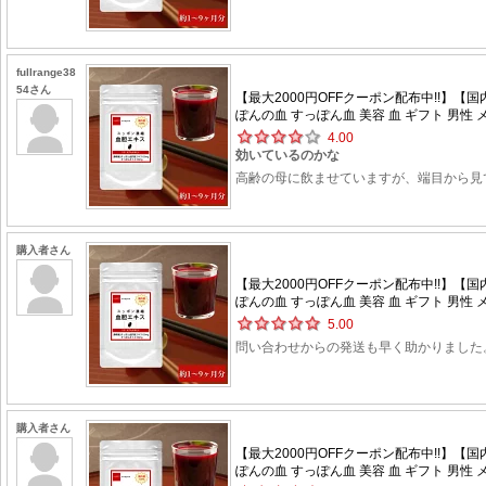
fullrange38
54さん
【最大2000円OFFクーポン配布中!!】【
ぽんの血 すっぽん血 美容 血 ギフト 男性 メ
4.00
効いているのかな
高齢の母に飲ませていますが、端目から見
購入者さん
【最大2000円OFFクーポン配布中!!】【
ぽんの血 すっぽん血 美容 血 ギフト 男性 メ
5.00
問い合わせからの発送も早く助かりました
購入者さん
【最大2000円OFFクーポン配布中!!】【
ぽんの血 すっぽん血 美容 血 ギフト 男性 メ