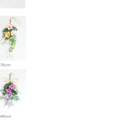
750yen
940yen