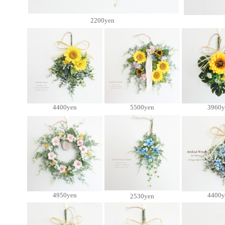
2200yen
4400yen
5500yen
3960y
4950yen
4400y
2530yen