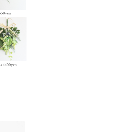
650yen
♪4400yen