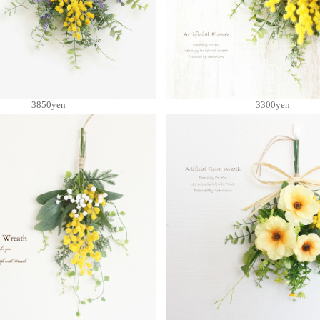
3850yen
3300yen