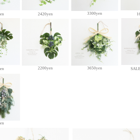
3300yen
en
2420yen
1
2200yen
3650yen
en
SALE
en