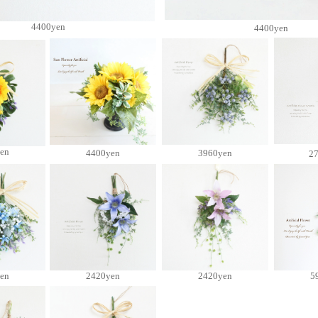
4400yen
4400yen
en
4400yen
3960yen
2
en
2420yen
2420yen
5