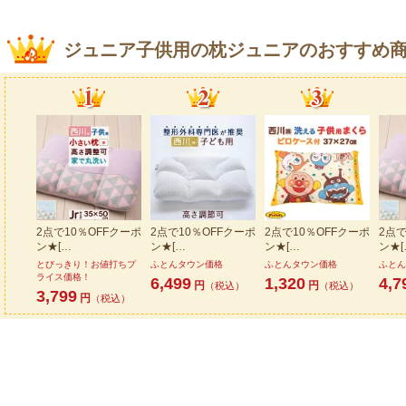
ジュニア子供用の枕ジュニアのおすすめ商
2点で10％OFFクーポ
2点で10％OFFクーポ
2点で10％OFFクーポ
2点で
ン★[…
ン★[…
ン★[…
ン★[
とびっきり！お値打ちプ
ふとんタウン価格
ふとんタウン価格
ふとん
ライス価格！
6,499
1,320
4,7
円
円
（税込）
（税込）
3,799
円
（税込）