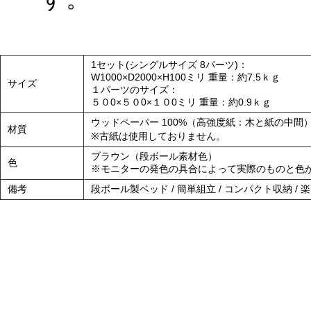
1セット(シングルサイズ 8パーツ)：
W1000×D2000×H100ミリ 重量：約7.5ｋｇ
サイズ
１パーツのサイズ：
５０0×５０0×１０0ミリ 重量：約0.9ｋｇ
ウッドペーパー 100%（高強度紙：木と紙の中間
材質
※古紙は使用しておりません。
ブラウン（段ボール素材色）
色
※モニターの発色の具合によって実際のものと色
備考
段ボール製ベッド / 簡単組立 / コンパクト収納 /