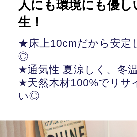
人にも環境にも優し
生！
★床上10cmだから安
◎
★通気性 夏涼しく、冬
★天然木材100%でリ
い◎