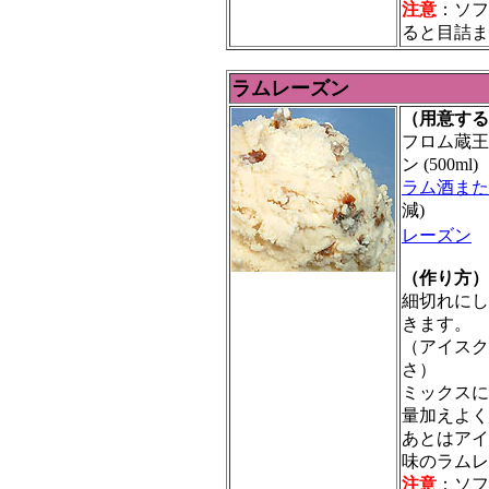
注意
：ソフ
ると目詰ま
ラムレーズン
（用意する
フロム蔵王
ン (500ml)
ラム酒また
減)
レーズン
(
（作り方）
細切れにし
きます。
（アイスク
さ）
ミックスに
量加えよく
あとはアイ
味のラムレ
注意
：ソフ