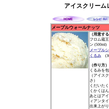
アイスクリームレ
メープルウォールナッツ
（用意する
フロム蔵王
ン (500ml)
メープルシ
くるみ
(3
（作り方）
くるみを包
（アイスク
さ）
くだいたく
くかくはん
あとはアイ
ィアンタイ
出来上がり