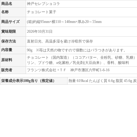
商品名
神戸セレブショコラ
名称
チョコレート菓子
商品サイズ
(箱)約縦95mm×横110～140mm×厚み20～55mm
賞味期限
2026年10月31日
保存方法
直射日光、高温多湿を避け冷暗所で保存
内容量
90g ※
苺は天然の物ですので個数にはバラつきがあります。
チョコレート（国内製造）（ココアバター、全粉乳、砂糖、乳糖
原材料
リン、ブドウ糖、α化澱粉／乳化剤(大豆由来）、香料、酸味料
販売者
フランツ株式会社 +ＴＦ 神戸市灘区六甲町1-6-16
栄養成分表示100g当り（推定値）
熱量 619kcal たんぱく質 6.6g 脂質 45.6g