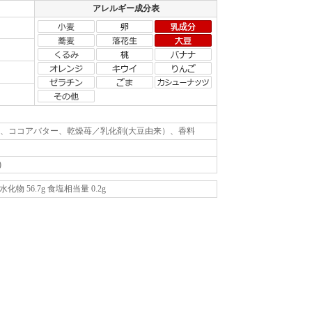
アレルギー成分表
、ココアバター、乾燥苺／乳化剤(大豆由来）、香料
)
 炭水化物 56.7g 食塩相当量 0.2g