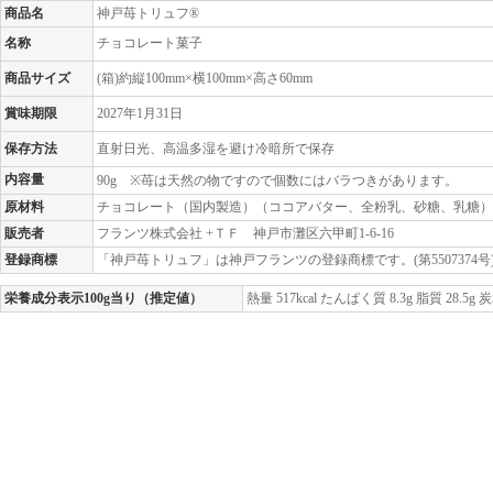
商品名
神戸苺トリュフ®
名称
チョコレート菓子
商品サイズ
(箱)約縦100mm×横100mm×高さ60mm
賞味期限
2027年1月31日
保存方法
直射日光、高温多湿を避け冷暗所で保存
内容量
90g ※
苺は天然の物ですので個数にはバラつきがあります。
原材料
チョコレート（国内製造）（ココアバター、全粉乳、砂糖、乳糖）
販売者
フランツ株式会社 +ＴＦ 神戸市灘区六甲町1-6-16
登録商標
「神戸苺トリュフ」は神戸フランツの登録商標です。(第5507374号
栄養成分表示100g当り（推定値）
熱量 517kcal たんぱく質 8.3g 脂質 28.5g