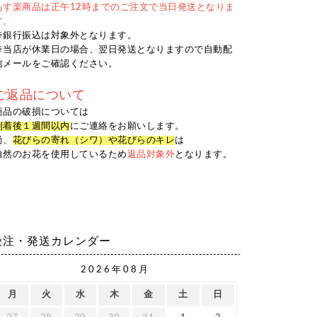
あす楽商品は正午12時までのご注文で当日発送となりま
す。
※銀行振込は対象外となります。
※当店が休業日の場合、翌日発送となりますので自動配
信メールをご確認ください。
ご返品について
商品の破損については
到着後１週間以内
にご連絡をお願いします。
尚、
花びらの寄れ（シワ）や花びらのキレ
は
自然のお花を使用しているため
返品対象外
となります。
受注・発送カレンダー
2026年08月
月
火
水
木
金
土
日