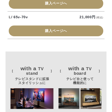
購入ページへ
L
/ 65v-70v
21,000円
(税込)
購入ページへ
with a
with a
TV
TV
stand
board
テレビスタンドに拡張​
テレビ台と使って
スタイリッシュに​
機能的に