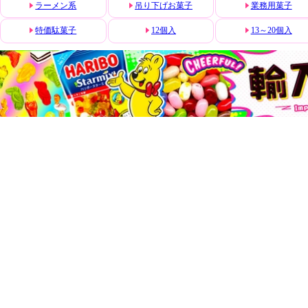
ラーメン系
吊り下げお菓子
業務用菓子
特価駄菓子
12個入
13～20個入