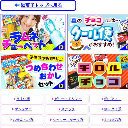
駄菓子トップへ戻る
うまい棒
ゼリー・ドリンク
飴（アメ）
マシュマロ
スナック
餅・グミ系
おせんべい系
クッキー・ケーキ系
おつまみ系